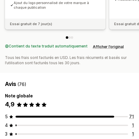
Ajout du logo personnalisé de votre marque à
chaque publication
Essai gratuit de 7 jour(s)
Essai gratuit d
Contient du texte traduit automatiquement
Afficher l’original
Tous les frais sont facturés en USD. Les frais récurrents et basés sur
l’utilisation sont facturés tous les 30 jours.
Avis
(76)
Note globale
4,9
5
71
4
1
3
1