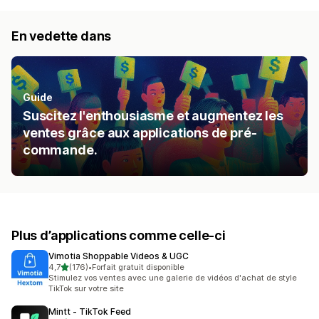
En vedette dans
Guide
Suscitez l'enthousiasme et augmentez les
ventes grâce aux applications de pré-
commande.
Plus d’applications comme celle-ci
Vimotia Shoppable Videos & UGC
étoile(s) sur 5
4,7
(176)
•
Forfait gratuit disponible
176 avis au total
Stimulez vos ventes avec une galerie de vidéos d'achat de style
TikTok sur votre site
Mintt ‑ TikTok Feed