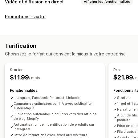
Vidéo et diffusion en direct
Afficher les fonctionnalités
Gestion des vidéos
Promotions – autre
Vidéos achetables
Lecture automatique
Ajout au panier
Vidéo interactive
Processus de paiement
Partage social
Multicanal
Tarification
Personnalisation
Choisissez le forfait qui convient le mieux à votre entreprise.
Montage vidéo
Modèles de vidéo
Arrière-plan vidéo
Lecteur vidéo
URL personnalisée
Widget vidéo
Starter
Pro
Vidéos intégrées
Carrousels
$11.99
$21.99
/ mois
/ 
Fonctionnalités
Fonctionnalit
Instagram, Facebook, Pinterest, LinkedIn
Starter+
Campagnes optimisées par l'IA avec publication
1 reel et 1 st
automatique
Narration en 
Publication automatique de liens vers des articles
Ajout de fil
de blog Shopify
produits
Automatisation de l'identification de produits sur
Prise en cha
Instagram
Fils d'actua
Offre de réductions exclusives aux visiteurs
Assistance pr