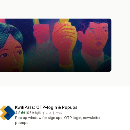
KwikPass: OTP‑login & Popups
5つ星中
4.8
(105)
•
無料インストール
合計レビュー数：105件
Pop up window for sign ups, OTP login, newsletter
popups