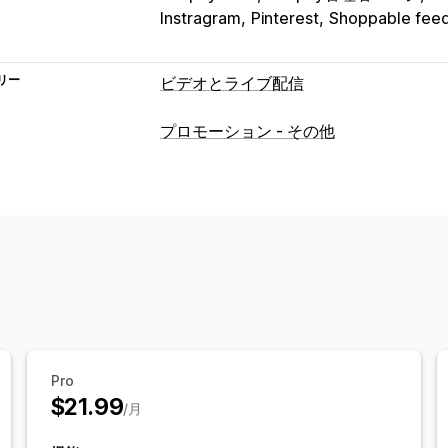
Instragram
Pinterest
Shoppable fee
リー
ビデオとライブ配信
動画管理
プロモーション - その他
購入可能な動画
自動再生
カートに追
チェックアウト
ソーシャルメディアで
カスタマイズ
動画編集
動画テンプレート
動画の背
動画ウィジェット
埋め込み式動画
カ
Pro
$21.99
/月