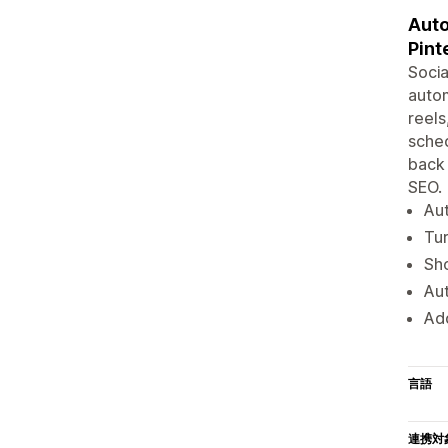
Auto
Pint
Socia
autom
reels
sched
back 
SEO.
Aut
Tur
Sho
Aut
Add
言語
連携対