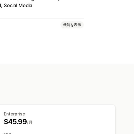
d
Social Media
機能を表示
加
インタラクティブ動画
の共有
マルチチャネル
景
動画プレイヤー
カスタムURL
ルーセル
Enterprise
$45.99
/月