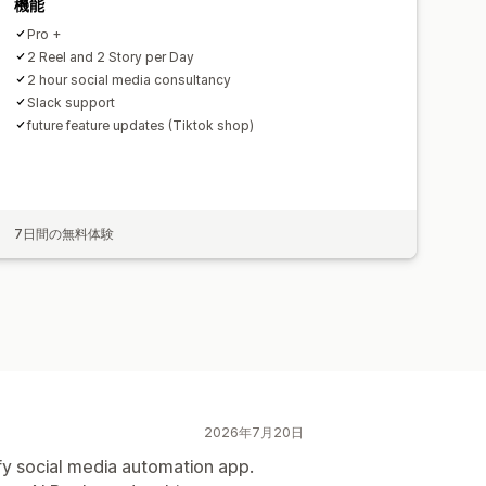
機能
Pro +
2 Reel and 2 Story per Day
2 hour social media consultancy
Slack support
future feature updates (Tiktok shop)
7日間の無料体験
2026年7月20日
fy social media automation app.