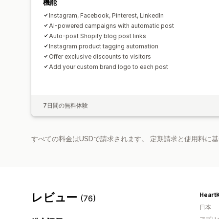
機能
Instagram, Facebook, Pinterest, LinkedIn
AI-powered campaigns with automatic post
Auto-post Shopify blog post links
Instagram product tagging automation
Offer exclusive discounts to visitors
Add your custom brand logo to each post
7日間の無料体験
すべての料金はUSDで請求されます。 定期請求と使用料に
レビュー
Heart
(76)
日本