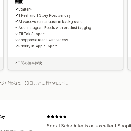
機能
Starter+
1 Reel and 1 Story Post per day
AI voice-over narration in background
Add Instagram Feeds with product tagging
TikTok Support
Shoppable feeds with videos
Priority in-app support
7日間の無料体験
基づく請求は、30日ごとに行われます。
Key
Social Scheduler is an excellent Shopi