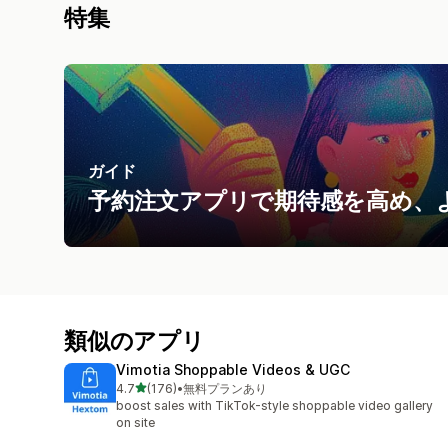
特集
ガイド
予約注文アプリで期待感を高め、
類似のアプリ
Vimotia Shoppable Videos & UGC
5つ星中
4.7
(176)
•
無料プランあり
合計レビュー数：176件
boost sales with TikTok-style shoppable video gallery
on site