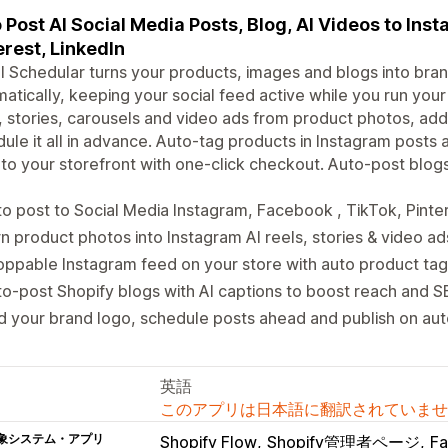
 Post AI Social Media Posts, Blog, AI Videos to Ins
erest, LinkedIn
l Schedular turns your products, images and blogs into br
atically, keeping your social feed active while you run your
, stories, carousels and video ads from product photos, add
ule it all in advance. Auto-tag products in Instagram posts
to your storefront with one-click checkout. Auto-post blog
o post to Social Media Instagram, Facebook , TikTok, Pinter
n product photos into Instagram AI reels, stories & video a
ppable Instagram feed on your store with auto product tagg
o-post Shopify blogs with AI captions to boost reach and 
 your brand logo, schedule posts ahead and publish on aut
英語
このアプリは日本語に翻訳されていませ
象システム・アプリ
Shopify Flow
Shopify管理者ページ
F