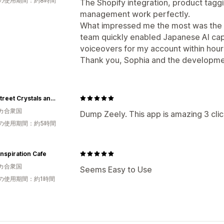
の使用期間：約8時間
The Shopify integration, product taggi
management work perfectly.
What impressed me the most was the 
team quickly enabled Japanese AI cap
voiceovers for my account within hour
Thank you, Sophia and the developm
Main Street Crystals and Minerals
カ合衆国
Dump Zeely. This app is amazing 3 cli
の使用期間：約5時間
nspiration Cafe
カ合衆国
Seems Easy to Use
の使用期間：約1時間