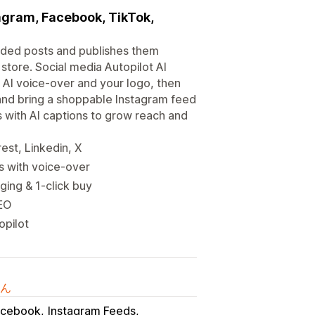
tagram, Facebook, TikTok,
anded posts and publishes them
 store. Social media Autopilot AI
 AI voice-over and your logo, then
 and bring a shoppable Instagram feed
s with AI captions to grow reach and
est, Linkedin, X
ds with voice-over
ing & 1-click buy
SEO
opilot
ん
acebook
Instagram Feeds