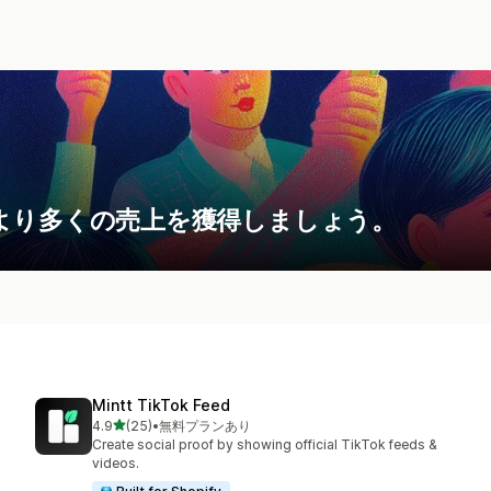
より多くの売上を獲得しましょう。
Mintt TikTok Feed
5つ星中
4.9
(25)
•
無料プランあり
合計レビュー数：25件
Create social proof by showing official TikTok feeds &
videos.