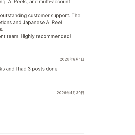
ng, AI Reels, and multi-account
outstanding customer support. The
tions and Japanese AI Reel
s.
ent team. Highly recommended!
2026年8月1日
cks and I had 3 posts done
2026年4月30日