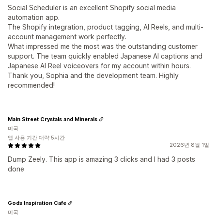
Social Scheduler is an excellent Shopify social media
automation app.
The Shopify integration, product tagging, AI Reels, and multi-
account management work perfectly.
What impressed me the most was the outstanding customer
support. The team quickly enabled Japanese AI captions and
Japanese AI Reel voiceovers for my account within hours.
Thank you, Sophia and the development team. Highly
recommended!
Main Street Crystals and Minerals
미국
앱 사용 기간 대략 5시간
2026년 8월 1일
Dump Zeely. This app is amazing 3 clicks and I had 3 posts
done
Gods Inspiration Cafe
미국