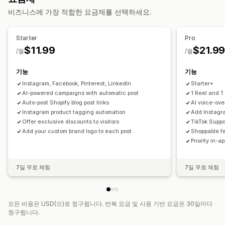
동영상 편집
동영상 템플릿
동영상 배경
동영상 플레이어
비즈니스에 가장 적합한 요금제를 선택하세요.
사용자 지정 URL
동영상 위젯
임베디드 동영상
캐러셀
Starter
Pro
$11.99
$21.9
/월
/월
기능
기능
Instagram, Facebook, Pinterest, LinkedIn
Starter+
AI-powered campaigns with automatic post
1 Reel and 1
Auto-post Shopify blog post links
AI voice-ove
Instagram product tagging automation
Add Instagr
Offer exclusive discounts to visitors
TikTok Suppo
Add your custom brand logo to each post
Shoppable f
Priority in-a
7일 무료 체험
7일 무료 체험
모든 비용은 USD(으)로 청구됩니다. 반복 요금 및 사용 기반 요금은 30일마다
청구됩니다.