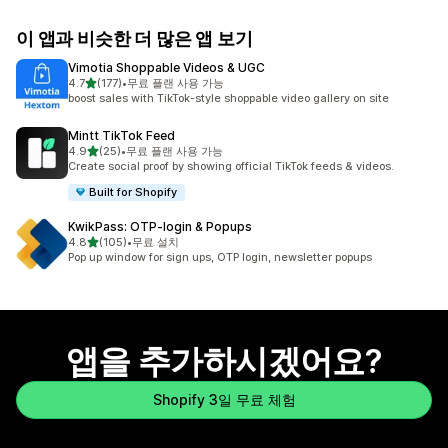
이 앱과 비슷한 더 많은 앱 보기
Vimotia Shoppable Videos & UGC
별 5개 중
4.7
(177)
•
무료 플랜 사용 가능
총 리뷰 177개
boost sales with TikTok-style shoppable video gallery on site
Mintt TikTok Feed
별 5개 중
4.9
(25)
•
무료 플랜 사용 가능
총 리뷰 25개
Create social proof by showing official TikTok feeds & videos.
Built for Shopify
KwikPass: OTP‑login & Popups
별 5개 중
4.8
(105)
•
무료 설치
총 리뷰 105개
Pop up window for sign ups, OTP login, newsletter popups
앱을 추가하시겠어요?
Shopify 3일 무료 체험