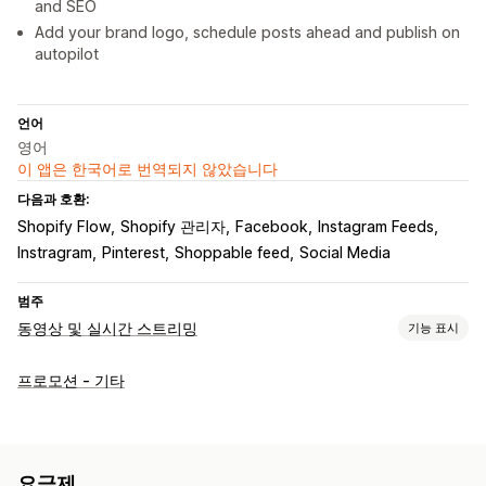
and SEO
Add your brand logo, schedule posts ahead and publish on
autopilot
언어
영어
이 앱은 한국어로 번역되지 않았습니다
다음과 호환:
Shopify Flow
Shopify 관리자
Facebook
Instagram Feeds
Instragram
Pinterest
Shoppable feed
Social Media
범주
동영상 및 실시간 스트리밍
기능 표시
동영상 관리
프로모션 - 기타
쇼핑 가능한 동영상
자동 실행
카트에 추가
대화형 동영상
결제
소셜 공유
멀티채널
맞춤 설정
요금제