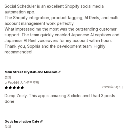
Social Scheduler is an excellent Shopify social media
automation app.
The Shopify integration, product tagging, AI Reels, and multi-
account management work perfectly.
What impressed me the most was the outstanding customer
support. The team quickly enabled Japanese AI captions and
Japanese AI Reel voiceovers for my account within hours.
Thank you, Sophia and the development team. Highly
recommended!
Main Street Crystals and Minerals
美国
大约5小时 人在使用应用
2026年8月1日
Dump Zeely. This app is amazing 3 clicks and I had 3 posts
done
Gods Inspiration Cafe
美国