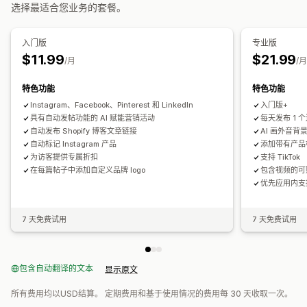
视频编辑
视频模板
视频背景
视频播放器
自定义 URL
选择最适合您业务的套餐。
视频小组件
嵌入式视频
轮播
入门版
专业版
$11.99
$21.99
/月
/
特色功能
特色功能
Instagram、Facebook、Pinterest 和 LinkedIn
入门版+
具有自动发帖功能的 AI 赋能营销活动
每天发布 1 个连
自动发布 Shopify 博客文章链接
AI 画外音背
自动标记 Instagram 产品
添加带有产品标
为访客提供专属折扣
支持 TikTok
在每篇帖子中添加自定义品牌 logo
包含视频的可
优先应用内支
7 天免费试用
7 天免费试用
包含自动翻译的文本
显示原文
所有费用均以USD结算。 定期费用和基于使用情况的费用每 30 天收取一次。