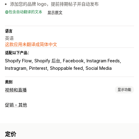
添加您的品牌 logo，提前排期帖子并自动发布
包含自动翻译的文本
显示原文
语言
英语
这款应用未翻译成简体中文
适配以下产品：
Shopify Flow
Shopify 后台
Facebook
Instagram Feeds
Instragram
Pinterest
Shoppable feed
Social Media
类别
视频和直播
显示功能
视频管理
促销 - 其他
购物式视频
自动播放
添加到购物车
互动视频
结账
社交分享
多渠道
自定义
定价