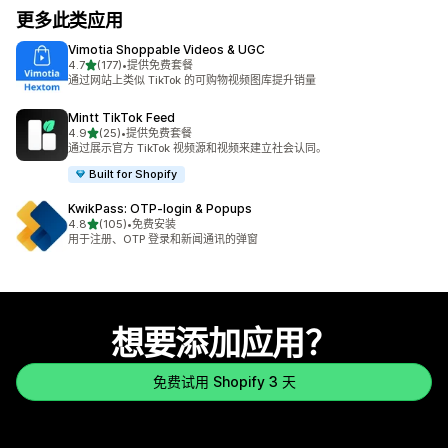
更多此类应用
Vimotia Shoppable Videos & UGC
星（满分 5 星）
4.7
(177)
•
提供免费套餐
总共 177 条评论
通过网站上类似 TikTok 的可购物视频图库提升销量
Mintt TikTok Feed
星（满分 5 星）
4.9
(25)
•
提供免费套餐
总共 25 条评论
通过展示官方 TikTok 视频源和视频来建立社会认同。
Built for Shopify
KwikPass: OTP‑login & Popups
星（满分 5 星）
4.8
(105)
•
免费安装
总共 105 条评论
用于注册、OTP 登录和新闻通讯的弹窗
想要添加应用？
免费试用 Shopify 3 天