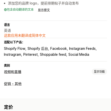
添加您的品牌 logo，提前排期帖子并自动发布
包含自动翻译的文本
显示原文
语言
英语
这款应用未翻译成简体中文
适配以下产品：
Shopify Flow
Shopify 后台
Facebook
Instagram Feeds
Instragram
Pinterest
Shoppable feed
Social Media
类别
视频和直播
显示功能
视频管理
促销 - 其他
购物式视频
自动播放
添加到购物车
互动视频
结账
社交分享
多渠道
自定义
定价