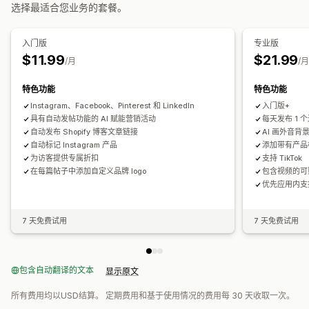
视频编辑
视频模板
视频背景
视频播放器
自定义 URL
选择最适合您业务的套餐。
视频小组件
嵌入式视频
轮播
入门版
专业版
$11.99
$21.99
/月
/
特色功能
特色功能
Instagram、Facebook、Pinterest 和 LinkedIn
入门版+
具有自动发帖功能的 AI 赋能营销活动
每天发布 1 个连
自动发布 Shopify 博客文章链接
AI 画外音背
自动标记 Instagram 产品
添加带有产品标
为访客提供专属折扣
支持 TikTok
在每篇帖子中添加自定义品牌 logo
包含视频的可
优先应用内支
7 天免费试用
7 天免费试用
包含自动翻译的文本
显示原文
所有费用均以USD结算。 定期费用和基于使用情况的费用每 30 天收取一次。