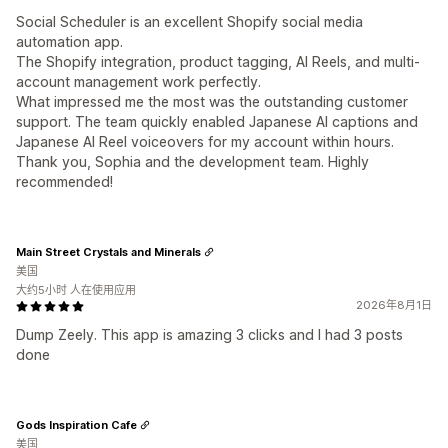
Social Scheduler is an excellent Shopify social media
automation app.
The Shopify integration, product tagging, AI Reels, and multi-
account management work perfectly.
What impressed me the most was the outstanding customer
support. The team quickly enabled Japanese AI captions and
Japanese AI Reel voiceovers for my account within hours.
Thank you, Sophia and the development team. Highly
recommended!
Main Street Crystals and Minerals
美国
大约5小时 人在使用应用
2026年8月1日
Dump Zeely. This app is amazing 3 clicks and I had 3 posts
done
Gods Inspiration Cafe
美国