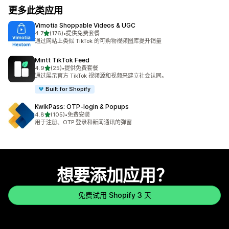
更多此类应用
Vimotia Shoppable Videos & UGC
星（满分 5 星）
4.7
(176)
•
提供免费套餐
总共 176 条评论
通过网站上类似 TikTok 的可购物视频图库提升销量
Mintt TikTok Feed
星（满分 5 星）
4.9
(25)
•
提供免费套餐
总共 25 条评论
通过展示官方 TikTok 视频源和视频来建立社会认同。
Built for Shopify
KwikPass: OTP‑login & Popups
星（满分 5 星）
4.8
(105)
•
免费安装
总共 105 条评论
用于注册、OTP 登录和新闻通讯的弹窗
想要添加应用？
免费试用 Shopify 3 天