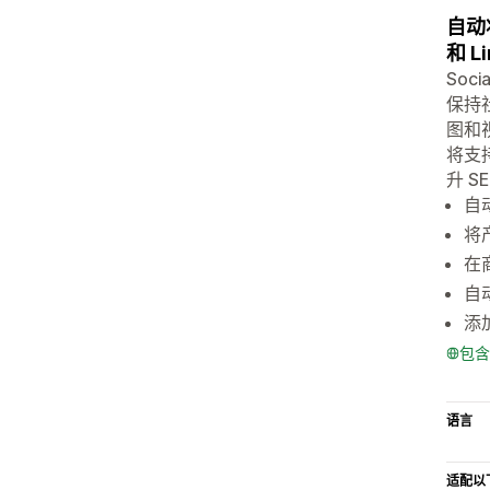
自动将
和 Li
So
保持社
图和视
将支
升 S
自动
将产
在
自
添
包含
语言
适配以