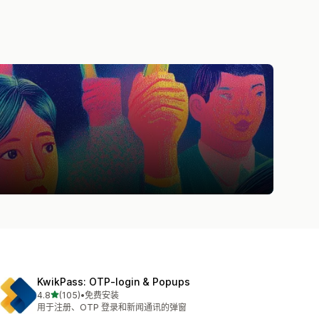
KwikPass: OTP‑login & Popups
星（满分 5 星）
4.8
(105)
•
免费安装
总共 105 条评论
用于注册、OTP 登录和新闻通讯的弹窗