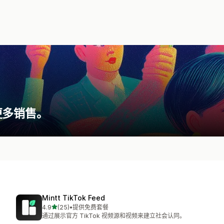
更多销售。
Mintt TikTok Feed
星（满分 5 星）
4.9
(25)
•
提供免费套餐
总共 25 条评论
通过展示官方 TikTok 视频源和视频来建立社会认同。