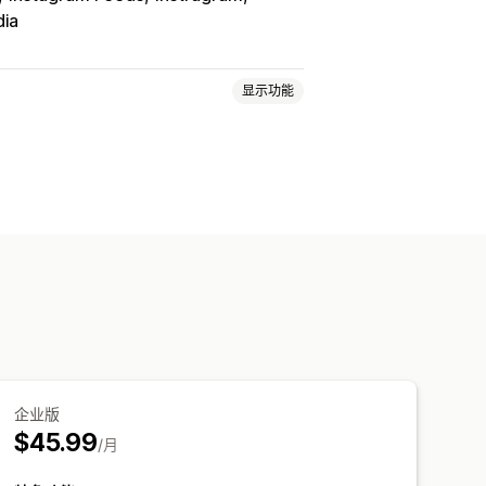
dia
显示功能
动视频
结账
社交分享
多渠道
器
自定义 URL
视频小组件
企业版
$45.99
/月