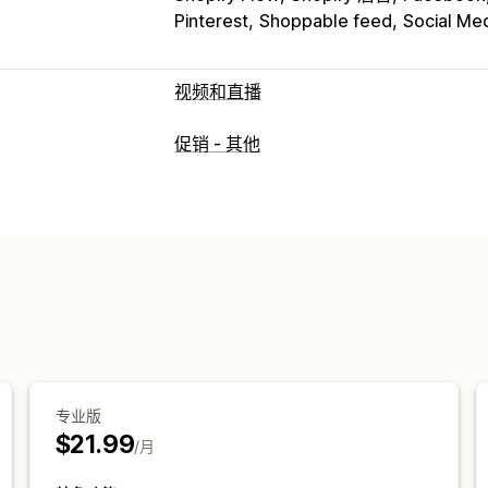
Pinterest
Shoppable feed
Social Me
视频和直播
视频管理
促销 - 其他
购物式视频
自动播放
添加到购物车
互
自定义
视频编辑
视频模板
视频背景
视频播放
嵌入式视频
轮播
专业版
$21.99
/月