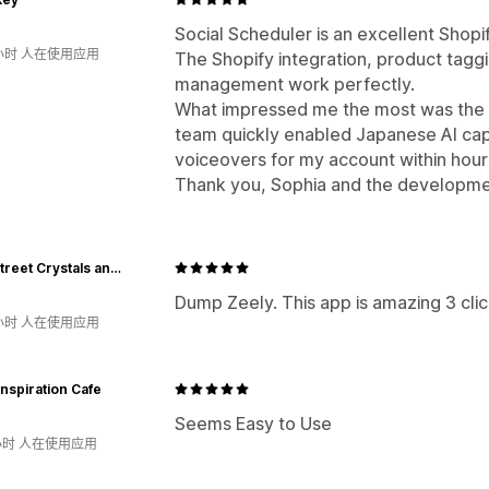
Social Scheduler is an excellent Shopi
小时 人在使用应用
The Shopify integration, product taggi
management work perfectly.
What impressed me the most was the 
team quickly enabled Japanese AI cap
voiceovers for my account within hour
Thank you, Sophia and the developm
Main Street Crystals and Minerals
Dump Zeely. This app is amazing 3 cli
小时 人在使用应用
nspiration Cafe
Seems Easy to Use
小时 人在使用应用