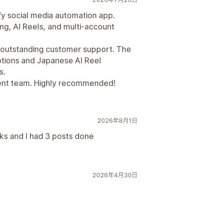
fy social media automation app.
ng, AI Reels, and multi-account
outstanding customer support. The
tions and Japanese AI Reel
s.
ent team. Highly recommended!
2026年8月1日
cks and I had 3 posts done
2026年4月30日