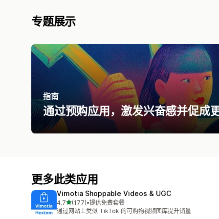
专题展示
指南
通过预购应用​，激发兴奋感并促成
更多此类应用
Vimotia Shoppable Videos & UGC
星（满分 5 星）
4.7
(177)
•
提供免费套餐
总共 177 条评论
通过网站上类似 TikTok 的可购物视频图库提升销量