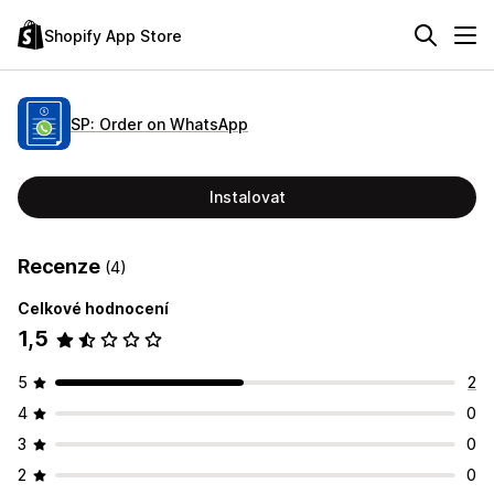
Shopify App Store
SP: Order on WhatsApp
Instalovat
Recenze
(4)
Celkové hodnocení
1,5
5
2
4
0
3
0
2
0