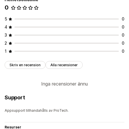
0
5
0
4
0
3
0
2
0
1
0
Skriv en recension
Alla recensioner
Inga recensioner ännu
Support
Appsupport tillhandahålls av ProTech.
Resurser