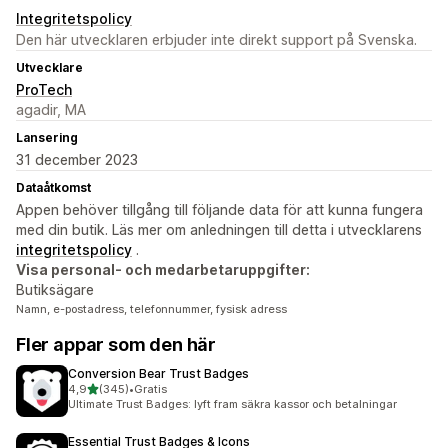
Integritetspolicy
Den här utvecklaren erbjuder inte direkt support på Svenska.
Utvecklare
ProTech
agadir, MA
Lansering
31 december 2023
Dataåtkomst
Appen behöver tillgång till följande data för att kunna fungera
med din butik. Läs mer om anledningen till detta i utvecklarens
integritetspolicy
.
Visa personal- och medarbetaruppgifter:
Butiksägare
Namn, e-postadress, telefonnummer, fysisk adress
Fler appar som den här
Conversion Bear Trust Badges
av 5 stjärnor
4,9
(345)
•
Gratis
345 recensioner totalt
Ultimate Trust Badges: lyft fram säkra kassor och betalningar
Essential Trust Badges & Icons