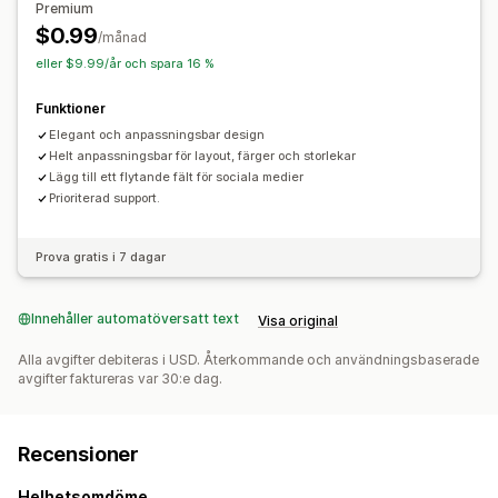
Position av ikon
Premium
$0.99
Automatisk position
/månad
eller $9.99/år och spara 16 %
Funktioner
Elegant och anpassningsbar design
Helt anpassningsbar för layout, färger och storlekar
Lägg till ett flytande fält för sociala medier
Prioriterad support.
Prova gratis i 7 dagar
Innehåller automatöversatt text
Visa original
Alla avgifter debiteras i USD. Återkommande och användningsbaserade
avgifter faktureras var 30:e dag.
Recensioner
Helhetsomdöme