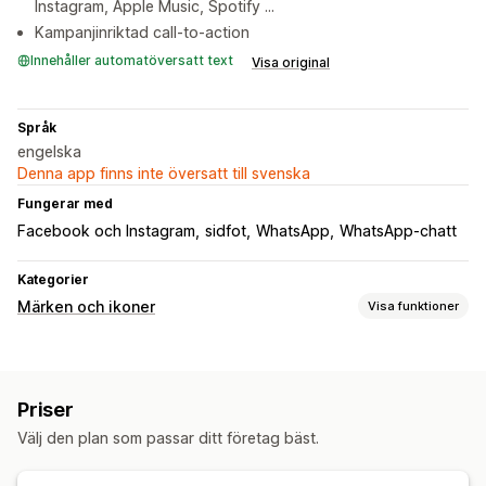
Instagram, Apple Music, Spotify ...
Kampanjinriktad call-to-action
Innehåller automatöversatt text
Visa original
Språk
engelska
Denna app finns inte översatt till svenska
Fungerar med
Facebook och Instagram
sidfot
WhatsApp
WhatsApp-chatt
Kategorier
Märken och ikoner
Visa funktioner
Ikontyp
Sociala medier
Priser
Anpassning
Välj den plan som passar ditt företag bäst.
Färger
Anpassad text