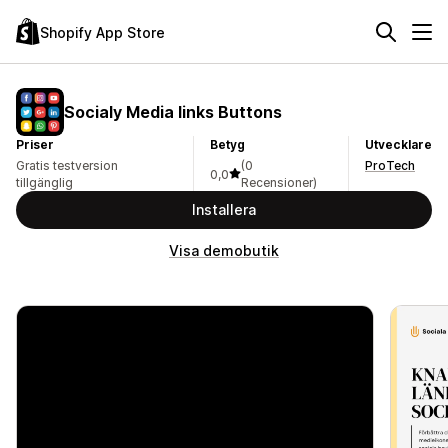
Shopify App Store
Socialy Media links Buttons
Priser
Betyg
Utvecklare
Gratis testversion
(0
ProTech
0,0
tillgänglig
Recensioner)
Installera
Visa demobutik