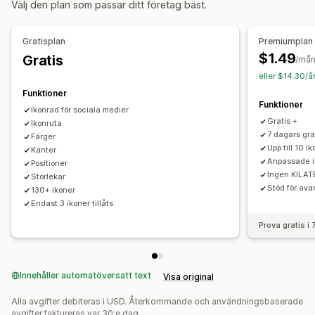
Välj den plan som passar ditt företag bäst.
Bakgrunder
Gränser
Färger
Styling
Storlek
Mobilanpassning
Gratisplan
Premiumplan
$1.49
Gratis
Position av ikon
/må
eller $14.30/å
Manuell position
Automatisk position
Anpassade sidor
Funktioner
Varukorgssida
Produktseriesida
Startsida
Funktioner
Ikonrad för sociala medier
Landningssidor
Produktsidor
Söksida
Gratis +
Ikonruta
7 dagars gra
Färger
Upp till 10 ik
Kanter
Anpassade i
Positioner
Ingen KILAT
Storlekar
Stöd för ava
130+ ikoner
Endast 3 ikoner tillåts
Prova gratis i
Innehåller automatöversatt text
Visa original
Alla avgifter debiteras i USD. Återkommande och användningsbaserade
avgifter faktureras var 30:e dag.