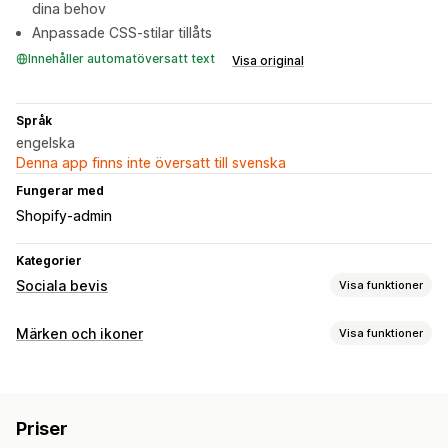
dina behov
Anpassade CSS-stilar tillåts
Innehåller automatöversatt text
Visa original
Språk
engelska
Denna app finns inte översatt till svenska
Fungerar med
Shopify-admin
Kategorier
Sociala bevis
Visa funktioner
Innehållstyper
Märken och ikoner
Visa funktioner
Foton
Hashtaggar
Ikontyp
Visningsalternativ
Anpassad
Sociala medier
Anpassade layouter
Sociala länkar
Priser
Anpassning