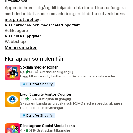
Dataåtkomst
Appen behöver tillgång till följande data för att kunna fungera
med din butik. Läs mer om anledningen till detta i utvecklarens
integritetspolicy
.
Visa personal- och medarbetaruppgifter:
Butiksägare
Visa butiksuppgifter:
Webbshop
Mer information
Fler appar som den här
Sociala medier ikoner
av 5 stjärnor
5,0
(306)
•
Gratisplan tillgänglig
306 recensioner totalt
Lägg till Facebook, Twitter och 50+ ikoner för sociala medier
Built for Shopify
Livo: Scarcity Visitor Counter
av 5 stjärnor
4,9
(32)
•
Gratisplan tillgänglig
32 recensioner totalt
Skapa en känsla av brådska och FOMO med en besöksräknare i
realtid för produktvisningar
Built for Shopify
B:Instagram Social Media Icons
av 5 stjärnor
4,7
(41)
•
Gratisplan tillgänglig
41 recensioner totalt