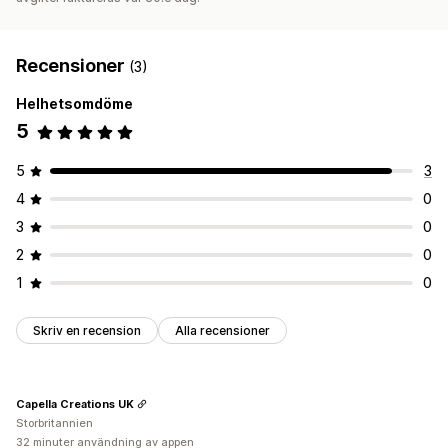
Recensioner
(3)
Helhetsomdöme
5
5
3
4
0
3
0
2
0
1
0
Skriv en recension
Alla recensioner
Capella Creations UK
Storbritannien
32 minuter användning av appen