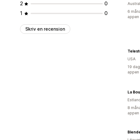
2
0
Austra
6 måna
1
0
appen
Skriv en recension
Telest
USA
19 dag
appen
Estlan
8 måna
appen
Blende
Litaue