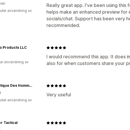
lien
Really great app. I've been using this 
der användning av
helps make an enhanced preview for e
socials/chat. Support has been very hel
recommended.
o Products LLC
I would recommend this app. It does im
ar användning av
also for when customers share your p
La Boutique Des Hommes
d
Very useful
der användning av
r Tactical
n