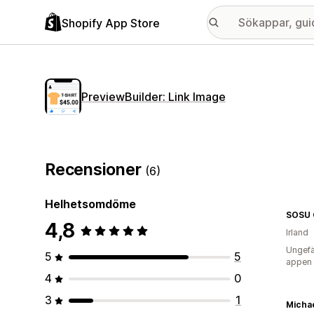
Shopify App Store
PreviewBuilder: Link Image
Recensioner
(6)
Helhetsomdöme
SOSU 
4,8
Irland
Ungefä
5
5
appen
4
0
3
1
Michae