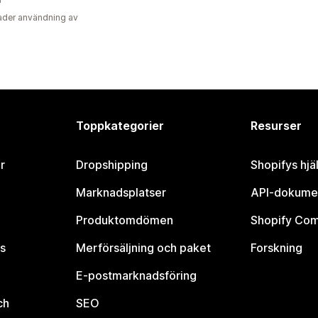
der användning av
Toppkategorier
Resurser
r
Dropshipping
Shopifys hjä
Marknadsplatser
API-dokume
Produktomdömen
Shopify Co
s
Merförsäljning och paket
Forskning
E-postmarknadsföring
ch
SEO