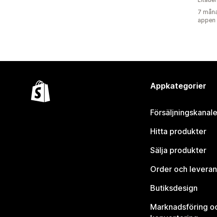
7 måna
appen
Appkategorier
Försäljningskanale
Hitta produkter
Sälja produkter
Order och leveran
Butiksdesign
Marknadsföring o