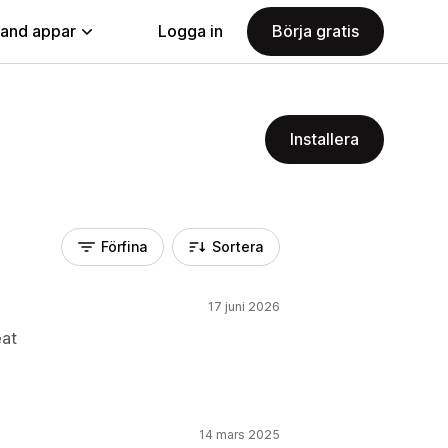
land appar
Logga in
Börja gratis
Installera
Förfina
Sortera
17 juni 2026
eat
14 mars 2025