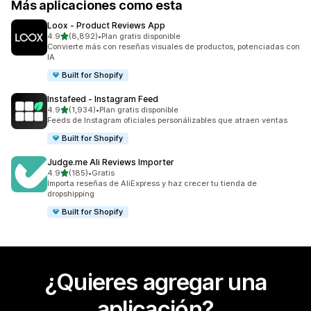
Más aplicaciones como esta
Loox ‑ Product Reviews App
de 5 estrellas
4.9
(8,892)
•
Plan gratis disponible
8892 reseñas en total
Convierte más con reseñas visuales de productos, potenciadas con
IA
Built for Shopify
Instafeed ‑ Instagram Feed
de 5 estrellas
4.9
(1,934)
•
Plan gratis disponible
1934 reseñas en total
Feeds de Instagram oficiales personálizables que atraen ventas
Built for Shopify
Judge.me Ali Reviews Importer
de 5 estrellas
4.9
(185)
•
Gratis
185 reseñas en total
Importa reseñas de AliExpress y haz crecer tu tienda de
dropshipping
Built for Shopify
¿Quieres agregar una
aplicación?