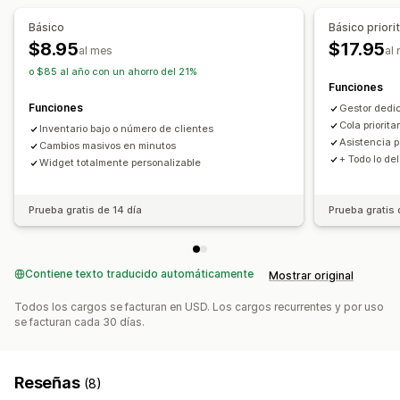
Básico
Básico priori
$8.95
$17.95
al mes
al
o $85 al año con un ahorro del 21%
Funciones
Funciones
Gestor dedi
Cola priorita
Inventario bajo o número de clientes
Asistencia p
Cambios masivos en minutos
+ Todo lo de
Widget totalmente personalizable
Prueba gratis de 14 día
Prueba gratis 
Contiene texto traducido automáticamente
Mostrar original
Todos los cargos se facturan en USD. Los cargos recurrentes y por uso
se facturan cada 30 días.
Reseñas
(8)