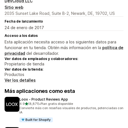
DevCloud LLC
Sitio web
2035 Sunset Lake Road, Suite B-2, Newark, DE, 19702, US
Fecha de lanzamiento
24 de enero de 2017
Acceso a los datos
Esta aplicación necesita acceso a los siguientes datos para
funcionar en tu tienda. Obtén más información en la
política de
privacidad
del desarrollador.
Ver datos de empleados y colaboradores:
Propietario de tienda
Ver datos de la tienda:
Productos
Ver los detalles
Más aplicaciones como esta
Loox ‑ Product Reviews App
de 5 estrellas
4.9
(8,871)
•
Plan gratis disponible
8871 reseñas en total
Convierte más con reseñas visuales de productos, potenciadas con
IA
Built for Shopify