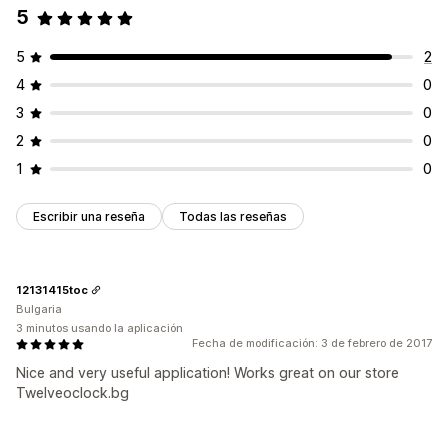
5
5
2
4
0
3
0
2
0
1
0
Escribir una reseña
Todas las reseñas
12131415toc
Bulgaria
3 minutos usando la aplicación
Fecha de modificación: 3 de febrero de 2017
Nice and very useful application! Works great on our store
Twelveoclock.bg