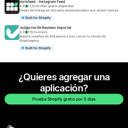
Instafeed ‑ Instagram Feed
de 5 estrellas
4.9
(1,929)
•
Plan gratis disponible
1929 reseñas en total
Feeds de Instagram oficiales personálizables que atraen ventas
Built for Shopify
Judge.me Ali Reviews Importer
de 5 estrellas
4.9
(183)
•
Gratis
183 reseñas en total
Importa reseñas de AliExpress y haz crecer tu tienda de
dropshipping
Built for Shopify
¿Quieres agregar una
aplicación?
Prueba Shopify gratis por 3 días