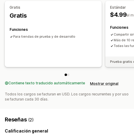
Informes y estadísticas
Gratis
Estándar
$4.99
Gratis
Seguimiento de conversión
al 
Funciones
Funciones
Compartir sin
Para tiendas de prueba y de desarrollo
Más de 10 re
Todas las fu
Prueba gratis 
Contiene texto traducido automáticamente
Mostrar original
Todos los cargos se facturan en USD. Los cargos recurrentes y por uso
se facturan cada 30 días.
Reseñas
(2)
Calificación general