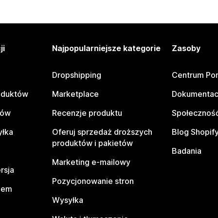
ji
Najpopularniejsze kategorie
Zasoby
Dropshipping
Centrum Po
oduktów
Marketplace
Dokumentac
tów
Recenzje produktu
Społeczność
yłka
Oferuj sprzedaż droższych
Blog Shopif
produktów i pakietów
Badania
Marketing e-mailowy
rsja
Pozycjonowanie stron
pem
Wysyłka