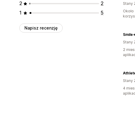
2
2
Stany 
Około 
1
5
korzyst
Napisz recenzję
Smile
Stany 
2 mies
aplikac
Athlet
Stany 
4 mies
aplikac