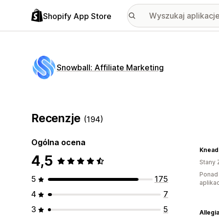
Shopify App Store
Snowball: Affiliate Marketing
Recenzje
(194)
Ogólna ocena
Knead
4,5
Stany 
Ponad 
5
175
aplikac
4
7
3
5
Allegi