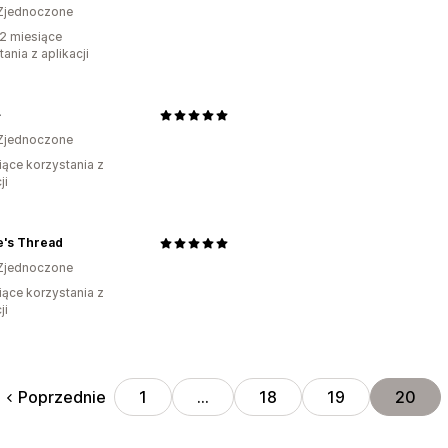
Zjednoczone
2 miesiące
ania z aplikacji
+
Zjednoczone
iące korzystania z
ji
e's Thread
Zjednoczone
iące korzystania z
ji
Poprzednie
1
…
18
19
20