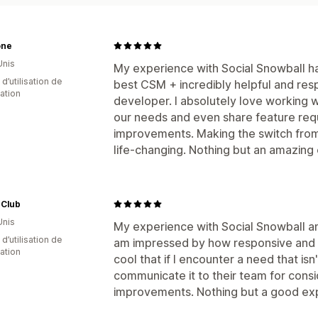
one
Unis
My experience with Social Snowball h
d’utilisation de
best CSM + incredibly helpful and resp
cation
developer. I absolutely love working w
our needs and even share feature requ
improvements. Making the switch from
life-changing. Nothing but an amazing 
 Club
Unis
My experience with Social Snowball a
d’utilisation de
am impressed by how responsive and help
cation
cool that if I encounter a need that isn'
communicate it to their team for consi
improvements. Nothing but a good exp