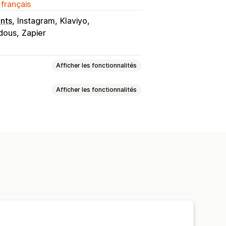
 français
nts
Instagram
Klaviyo
dous
Zapier
Afficher les fonctionnalités
Afficher les fonctionnalités
turation
Suivi
e performance
ions forfaitaires
 échelonnés
ns en gros
Réductions sur le panier
écompenses
Abonnements
on
Analyses de données
s en bloc
Liens vers les collections
ivi de produit
onversion de devises
Campagnes
n temps réel
ns
Segmentation
Balisage
Suivi