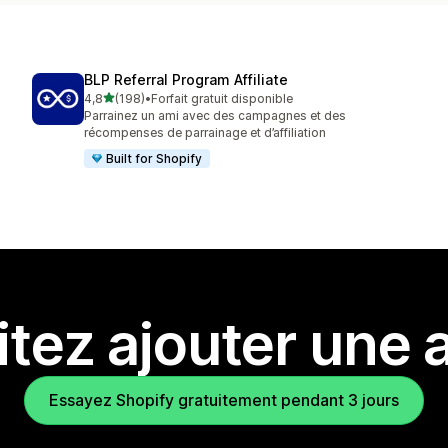
BLP Referral Program Affiliate
étoile(s) sur 5
4,8
(198)
•
Forfait gratuit disponible
198 avis au total
Parrainez un ami avec des campagnes et des
récompenses de parrainage et d’affiliation
Built for Shopify
tez ajouter une a
Essayez Shopify gratuitement pendant 3 jours