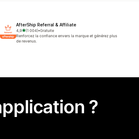
AfterShip Referral & Affiliate
étoile(s) sur 5
4,9
(1 004)
•
Gratuite
1004 avis au total
Renforcez la confiance envers la marque et générez plus
de revenus.
pplication ?