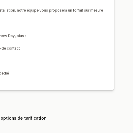
et webhooks
tion de page
nstallation, notre équipe vous proposera un forfait sur mesure
’image de la marque
mulaires personnalisés
now Day, plus :
e de contact
Virements bancaires
 en bloc
Paiements par carte
 multiples
PayPal
dédié
 options de tarification