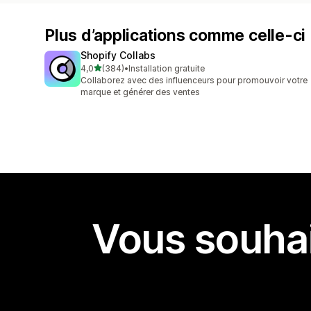
Plus d’applications comme celle-ci
Shopify Collabs
étoile(s) sur 5
4,0
(384)
•
Installation gratuite
384 avis au total
Collaborez avec des influenceurs pour promouvoir votre
marque et générer des ventes
Vous souhai