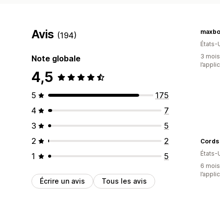
Avis
maxb
(194)
États-
3 mois 
Note globale
l’appli
4,5
5
175
4
7
3
5
2
2
Cords
États-
1
5
6 mois 
l’appli
Écrire un avis
Tous les avis