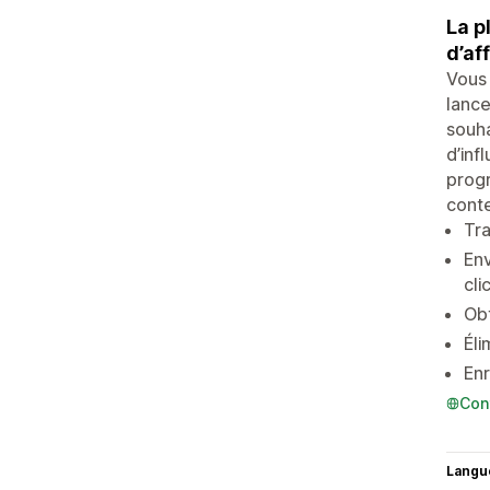
La p
d’af
Vous 
lance
souha
d’inf
progr
conte
Tra
Env
cli
Obt
Éli
Enr
Con
Langu