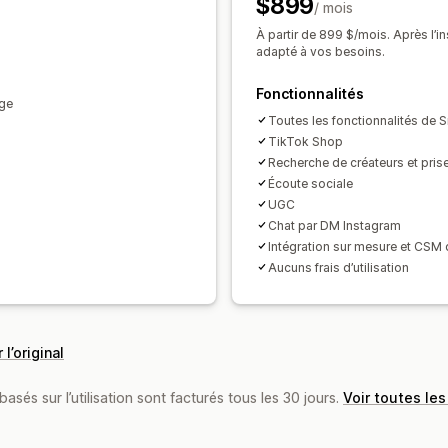
$899
Rapports
Analyses de données
API 
/ mois
Tableaux de bord personnalisés
Créa
À partir de 899 $/mois. Après l’i
Inscription personnalisée
Portail à l
adapté à vos besoins.
Liens et réductions personnalisés
For
Fonctionnalités
Image de marque personnalisée
age
Toutes les fonctionnalités de S
Paiements
TikTok Shop
Recherche de créateurs et pris
Formulaires fiscaux
Paiements ACH
Écoute sociale
Versements automatiques
Paiements
UGC
Paiements par carte-cadeau
Devises
Chat par DM Instagram
Intégration sur mesure et CSM 
Aucuns frais d’utilisation
 l’original
basés sur l’utilisation sont facturés tous les 30 jours.
Voir toutes les