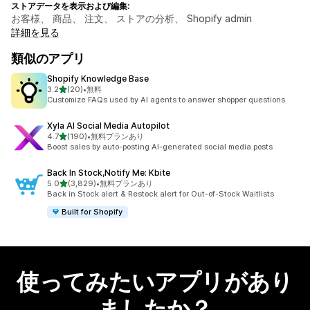
ストアデータを表示および編集:
お客様、 商品、 注文、 ストアの分析、 Shopify admin
詳細を見る
類似のアプリ
Shopify Knowledge Base
5つ星中
3.2
(20)
•
無料
合計レビュー数：20件
Customize FAQs used by AI agents to answer shopper questions
Xyla AI Social Media Autopilot
5つ星中
4.7
(190)
•
無料プランあり
合計レビュー数：190件
Boost sales by auto-posting AI-generated social media posts
Back In Stock,Notify Me: Kbite
5つ星中
5.0
(3,829)
•
無料プランあり
合計レビュー数：3829件
Back in Stock alert & Restock alert for Out-of-Stock Waitlists
Built for Shopify
使ってみたいアプリがあり
ましたか？