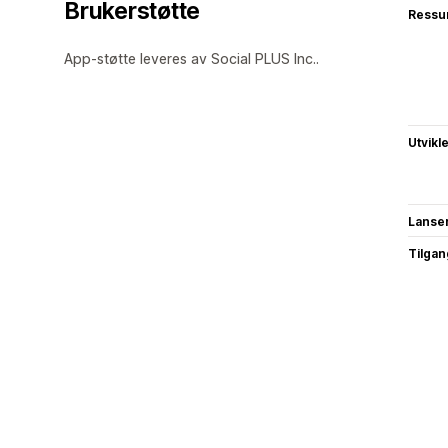
Brukerstøtte
Ressu
App-støtte leveres av Social PLUS Inc..
Utvikl
Lanse
Tilgang