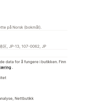
tøtte på Norsk (bokmål).
JP-13, 107-0062, JP
de data for å fungere i butikken. Finn
læring
.
itet
analyse, Nettbutikk