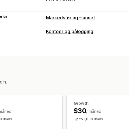
rier
Markedsføring – annet
Kontoer og pålogging
Kundepålogging
Sosial pålogging
Kontoadministrering
Tagging
din.
Growth
$30
 måned
/ måned
0 users
Up to 1,000 users