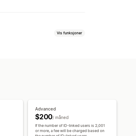
Vis funksjoner
Advanced
$200
/ måned
If the number of ID-linked users is 2,001
or more, a fee will be charged based on
the number of ID-linked users.