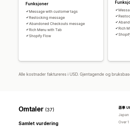
Funksj
Funksjoner
Messag
Message with customer tags
Resto
Restocking message
Aband
Abandoned Checkouts message
Rich M
Rich Menu with Tab
Shopif
Shopify Flow
Alle kostnader faktureres i USD. Gjentagende og bruksbas
Omtaler
器事 Ut
(37)
Japan
Over 1
Samlet vurdering