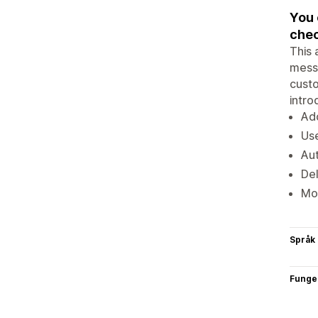
You 
che
This 
messa
custo
intro
Add
Us
Aut
Del
Mor
Språk
Funge