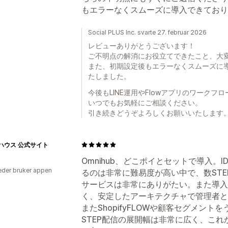
もエラーなくスムーズに導入できており
Social PLUS Inc. svarte 27. februar 2026
レビューありがとうございます！
ご不明点の解消にお役立てできたこと、大
また、初期設定後もエラーなくスムーズに
たしました。
今後もLINE運用やFlowアプリのワーク
いつでもお気軽にご相談ください。
引き続きどうぞよろしくお願いいたします
ハウス 公式サイト
Omnihub、どこポイとセットで導入。
der bruker appen
るのは非常に難易度が高い中で、数STE
サービスは非常にありがたい。また導入
く、安定したアーキテクチャで管理者と
またShopifyFLOWや顧客セグメン
STEP配信の展開幅は非常に広く、こ