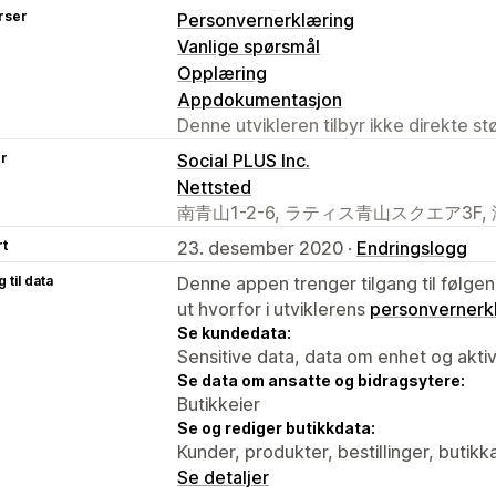
rser
Personvernerklæring
Vanlige spørsmål
Opplæring
Appdokumentasjon
Denne utvikleren tilbyr ikke direkte s
er
Social PLUS Inc.
Nettsted
南青山1-2-6, ラティス青山スクエア3F, 港区, 
rt
23. desember 2020 ·
Endringslogg
 til data
Denne appen trenger tilgang til følgen
ut hvorfor i utviklerens
personvernerk
Se kundedata:
Sensitive data, data om enhet og aktiv
Se data om ansatte og bidragsytere:
Butikkeier
Se og rediger butikkdata:
Kunder, produkter, bestillinger, butikk
Se detaljer