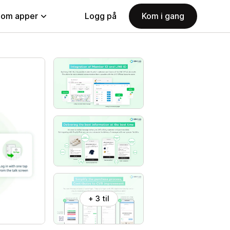
nom apper
Logg på
Kom i gang
+ 3 til