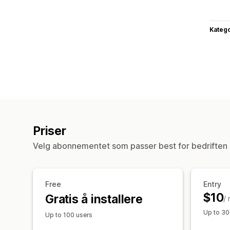
Katego
Priser
Velg abonnementet som passer best for bedriften 
Free
Entry
$10
Gratis å installere
/
Up to 30
Up to 100 users