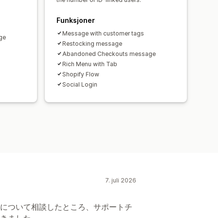
Funksjoner
Message with customer tags
ge
Restocking message
Abandoned Checkouts message
Rich Menu with Tab
Shopify Flow
Social Login
7. juli 2026
について相談したところ、サポートチ
きました。