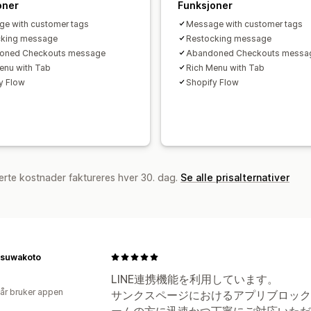
oner
Funksjoner
e with customer tags
Message with customer tags
cking message
Restocking message
oned Checkouts message
Abandoned Checkouts messa
enu with Tab
Rich Menu with Tab
y Flow
Shopify Flow
erte kostnader faktureres hver 30. dag.
Se alle prisalternativer
suwakoto
LINE連携機能を利用しています。
 år bruker appen
サンクスページにおけるアプリブロック
ームの方に迅速かつ丁寧にご対応いただ