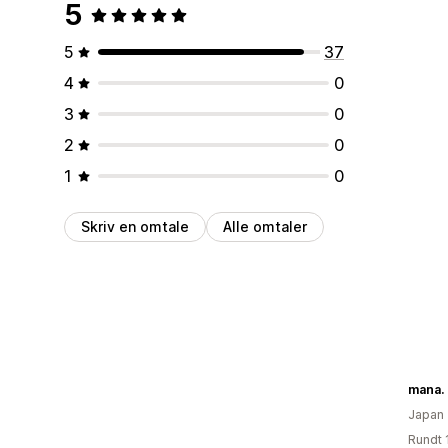
5
5
37
4
0
3
0
2
0
1
0
Skriv en omtale
Alle omtaler
mana.
Japan
Rundt 