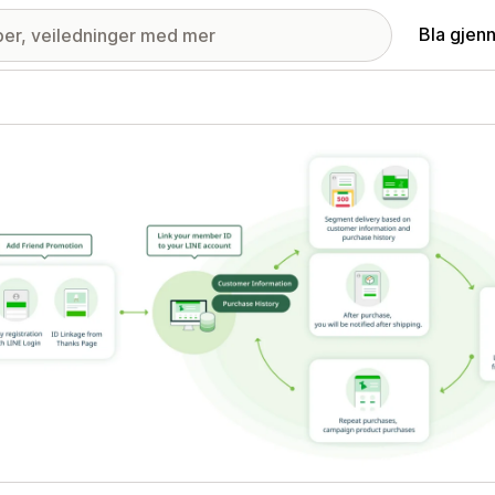
Bla gjen
ri med fremhevede bilder