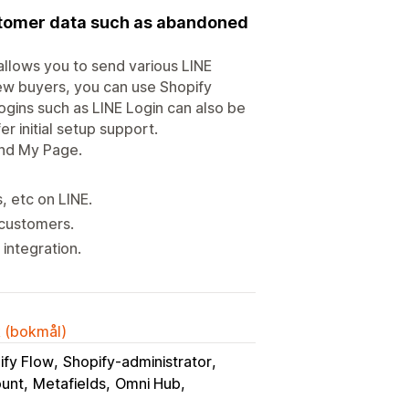
stomer data such as abandoned
 allows you to send various LINE
ew buyers, you can use Shopify
ogins such as LINE Login can also be
r initial setup support.
and My Page.
 etc on LINE.
 customers.
 integration.
k (bokmål)
ify Flow
Shopify-administrator
ount
Metafields
Omni Hub