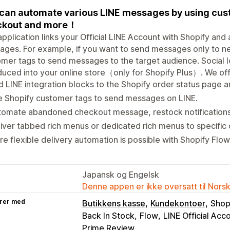
can automate various LINE messages by using cu
ckout and more！
application links your Official LINE Account with Shopify and
ges. For example, if you want to send messages only to n
mer tags to send messages to the target audience. Social l
duced into your online store（only for Shopify Plus）. We offe
 LINE integration blocks to the Shopify order status page 
e Shopify customer tags to send messages on LINE.
omate abandoned checkout message, restock notifications,
iver tabbed rich menus or dedicated rich menus to specific
e flexible delivery automation is possible with Shopify Flow
Japansk og Engelsk
Denne appen er ikke oversatt til Nors
rer med
Butikkens kasse
Kundekontoer
Shop
Back In Stock
Flow
LINE Official Acc
Prime Review