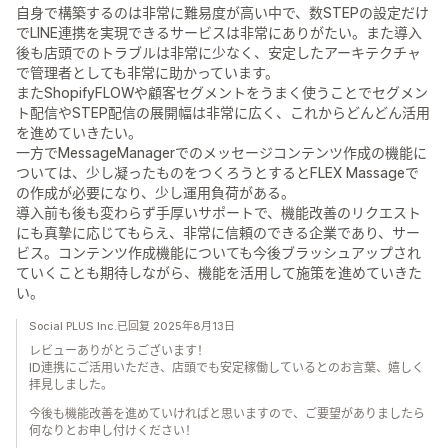
自身で構築するのは非常に難易度が高い中で、数STEPの設定だけ
でLINE連携を実現できるサービスは非常にありがたい。また導入
後も店頭でのトラブルは非常に少なく、安定したアーキテクチャ
で管理者としても非常に助かっています。
またShopifyFLOWや顧客セグメントをうまく使うことでセグメン
ト配信やSTEP配信の展開幅は非常に広く、これからどんどん活用
を進めていきたい。
一方でMessageManagerでのメッセージコンテンツ作成の機能に
ついては、少し凝ったものをつくろうとするとFLEX Massageで
の作成が必要になり、少し運用負荷がある。
導入前も後も変わらず手厚いサポートで、機能改善のリクエスト
にも真摯に応じてもらえ、非常に信頼のできる企業であり、サー
ビス。コンテンツ作成機能についても今後ブラッシュアップされ
ていくことも期待しながら、機能を活用して施策を進めていきた
い。
Social PLUS Inc.已回复 2025年8月13日
レビューありがとうございます！
ID連携にご活用いただき、店頭でも安定稼働しているとのお言葉、嬉しく
拝見しました。
今後も機能改善を進めていければと思いますので、ご要望がありましたら
何なりとお申し付けください！