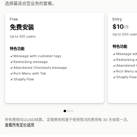
选择最适合您业务的套餐。
标记
Free
Entry
$10
免费安装
/月
Up to 300 use
Up to 100 users
特色功能
特色功能
Message wit
Message with customer tags
Restocking
Restocking message
Abandoned 
Abandoned Checkouts message
Rich Menu w
Rich Menu with Tab
Shopify Flow
Shopify Flow
所有费用均以USD结算。 定期费用和基于使用情况的费用每 30 天收取一次。
查看所有定价选项