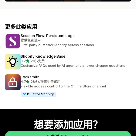
更多此类应用
Session Flow: Persistent Login
提供免费试用
First-party customer identity across sessions
Shopify Knowledge Base
星（满分 5 星）
3.2
(20)
•
免费
总共 20 条评论
Customize FAQs used by AI agents to answer shopper questions
Locksmith
星（满分 5 星）
4.7
(286)
•
提供免费试用
总共 286 条评论
Flexible access control for the Online Store channel
Built for Shopify
想要添加应用？