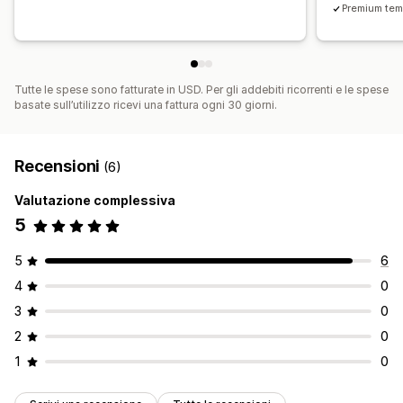
Premium tem
Tutte le spese sono fatturate in USD. Per gli addebiti ricorrenti e le spese
basate sull’utilizzo ricevi una fattura ogni 30 giorni.
Recensioni
(6)
Valutazione complessiva
5
5
6
4
0
3
0
2
0
1
0