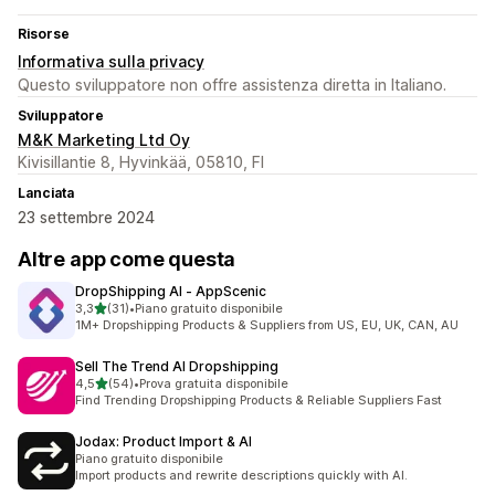
Risorse
Informativa sulla privacy
Questo sviluppatore non offre assistenza diretta in Italiano.
Sviluppatore
M&K Marketing Ltd Oy
Kivisillantie 8, Hyvinkää, 05810, FI
Lanciata
23 settembre 2024
Altre app come questa
DropShipping AI ‑ AppScenic
stelle su 5
3,3
(31)
•
Piano gratuito disponibile
31 recensioni totali
1M+ Dropshipping Products & Suppliers from US, EU, UK, CAN, AU
Sell The Trend AI Dropshipping
stelle su 5
4,5
(54)
•
Prova gratuita disponibile
54 recensioni totali
Find Trending Dropshipping Products & Reliable Suppliers Fast
Jodax: Product Import & AI
Piano gratuito disponibile
Import products and rewrite descriptions quickly with AI.