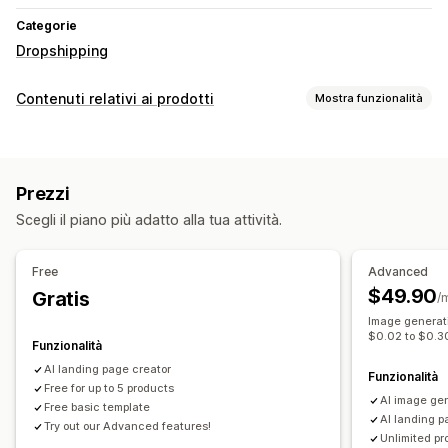
Categorie
Dropshipping
Contenuti relativi ai prodotti
Mostra funzionalità
Tipi di contenuti
Descrizioni
Titoli
Immagini
Varianti
Prezzi
Creazione di contenuti
Scegli il piano più adatto alla tua attività.
Generazione basata sull’IA
Free
Advanced
$49.90
Gratis
/
Image generati
$0.02 to $0.3
Funzionalità
AI landing page creator
Funzionalità
Free for up to 5 products
AI image ge
Free basic template
AI landing p
Try out our Advanced features!
Unlimited pr