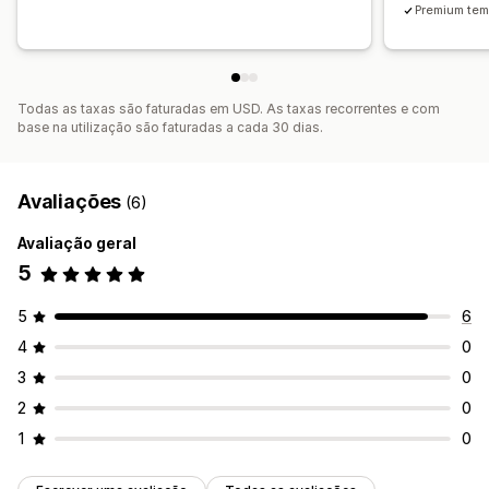
Premium tem
Todas as taxas são faturadas em USD. As taxas recorrentes e com
base na utilização são faturadas a cada 30 dias.
Avaliações
(6)
Avaliação geral
5
5
6
4
0
3
0
2
0
1
0