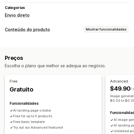
Categorias
Envio direto
Conteúdo do produto
Mostrar funcionalidades
Tipos de conteúdo
Descrições
Títulos
Imagens
Variantes
Preços
Criação de conteúdos
Escolha o plano que melhor se adequa ao negócio.
Geração por IA
Free
Advanced
$49.90
Gratuito
/
Image generati
$0.02 to $0.3
Funcionalidades
AI landing page creator
Funcionalida
Free for up to 5 products
AI image ge
Free basic template
AI landing p
Try out our Advanced features!
Unlimited pr