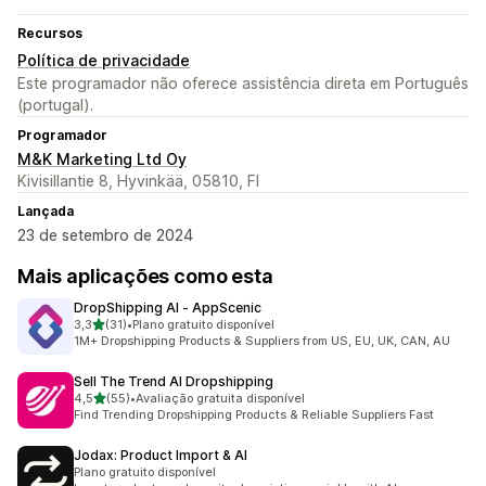
Recursos
Política de privacidade
Este programador não oferece assistência direta em Português
(portugal).
Programador
M&K Marketing Ltd Oy
Kivisillantie 8, Hyvinkää, 05810, FI
Lançada
23 de setembro de 2024
Mais aplicações como esta
DropShipping AI ‑ AppScenic
de 5 estrelas
3,3
(31)
•
Plano gratuito disponível
31 total de avaliações
1M+ Dropshipping Products & Suppliers from US, EU, UK, CAN, AU
Sell The Trend AI Dropshipping
de 5 estrelas
4,5
(55)
•
Avaliação gratuita disponível
55 total de avaliações
Find Trending Dropshipping Products & Reliable Suppliers Fast
Jodax: Product Import & AI
Plano gratuito disponível