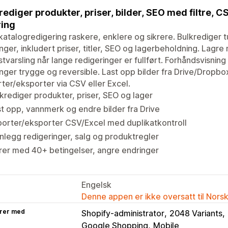
rediger produkter, priser, bilder, SEO med filtre, 
ing
katalogredigering raskere, enklere og sikrere. Bulkrediger t
nger, inkludert priser, titler, SEO og lagerbeholdning. Lagr
tvarsling når lange redigeringer er fullført. Forhåndsvisning o
nger trygge og reversible. Last opp bilder fra Drive/Dropbo
ter/eksporter via CSV eller Excel.
krediger produkter, priser, SEO og lager
t opp, vannmerk og endre bilder fra Drive
orter/eksporter CSV/Excel med duplikatkontroll
nlegg redigeringer, salg og produktregler
trer med 40+ betingelser, angre endringer
Engelsk
Denne appen er ikke oversatt til Nors
rer med
Shopify-administrator
2048 Variants
Google Shopping
Mobile