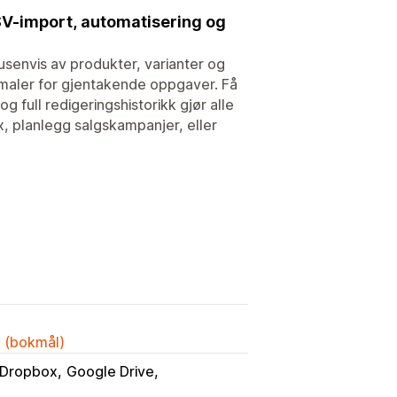
CSV-import, automatisering og
usenvis av produkter, varianter og
e maler for gjentakende oppgaver. Få
g full redigeringshistorikk gjør alle
x, planlegg salgskampanjer, eller
k (bokmål)
Dropbox
Google Drive