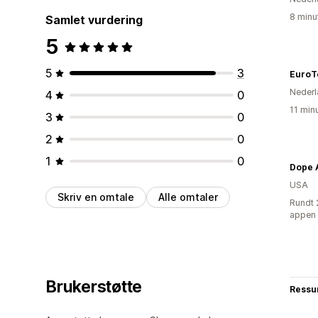
8 minu
Samlet vurdering
5
5
3
EuroT
Nederl
4
0
11 min
3
0
2
0
1
0
Dope 
USA
Skriv en omtale
Alle omtaler
Rundt 
appen
Brukerstøtte
Ressu