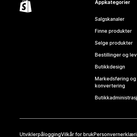
Appkategorier
Salgskanaler
Finne produkter
Selge produkter
Bestillinger og le
Butikkdesign
Markedsføring og
konvertering
Butikkadministras
Utviklerpålogging
Vilkår for bruk
Personvernerklær