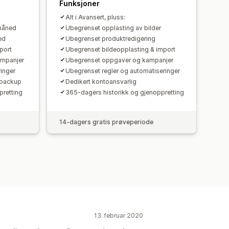
Funksjoner
Alt i Avansert, pluss:
måned
Ubegrenset opplasting av bilder
ed
Ubegrenset produktredigering
port
Ubegrenset bildeopplasting & import
ampanjer
Ubegrenset oppgaver og kampanjer
inger
Ubegrenset regler og automatiseringer
 backup
Dedikert kontoansvarlig
pretting
365-dagers historikk og gjenoppretting
14-dagers gratis prøveperiode
13. februar 2020