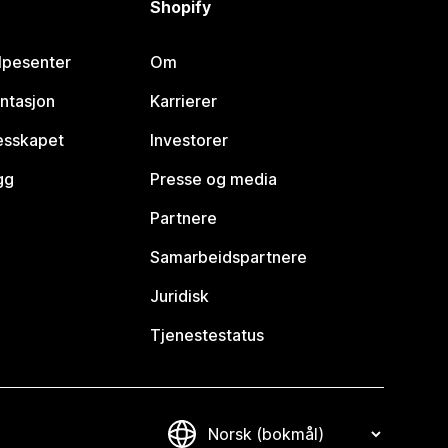
Shopify
lpesenter
Om
ntasjon
Karrierer
lesskapet
Investorer
gg
Presse og media
Partnere
Samarbeidspartnere
Juridisk
Tjenestestatus