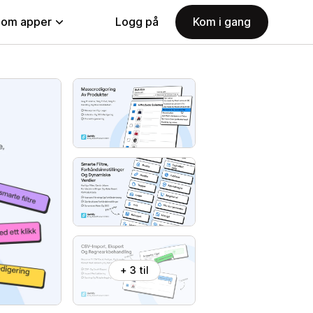
nom apper
Logg på
Kom i gang
+ 3 til