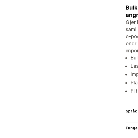
Bulk
angr
Gjør 
samli
e-pos
endri
impor
Bul
Las
Imp
Pla
Fil
Språk
Funge