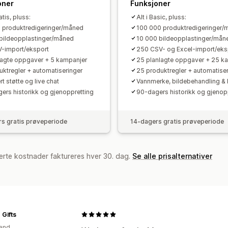
oner
Funksjoner
atis, pluss:
Alt i Basic, pluss:
 produktredigeringer/måned
100 000 produktredigeringer/
bildeopplastinger/måned
10 000 bildeopplastinger/mån
-import/eksport
250 CSV- og Excel-import/eks
lagte oppgaver + 5 kampanjer
25 planlagte oppgaver + 25 k
uktregler + automatiseringer
25 produktregler + automatiser
ert støtte og live chat
Vannmerke, bildebehandling &
ers historikk og gjenoppretting
90-dagers historikk og gjenop
s gratis prøveperiode
14-dagers gratis prøveperiode
erte kostnader faktureres hver 30. dag.
Se alle prisalternativer
 Gifts
and