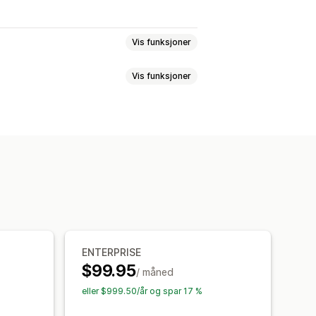
Vis funksjoner
Vis funksjoner
Priser
SKU og strekkoder
Tagger
elter
Samlinger
dard
Metaobjekter
nsjoner
Filer
Bilder
JSON
Tekst
SV-import og -eksport
resser
øk og filter
Planlagte oppgaver
ning
ikkerhetskopier
ENTERPRISE
$99.95
/ måned
eller $999.50/år og spar 17 %