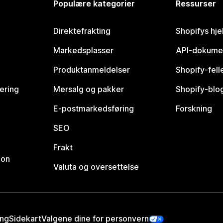
Populære kategorier
Ressurser
Direktefrakting
Shopifys hje
Markedsplasser
API-dokume
Produktanmeldelser
Shopify-fel
vering
Mersalg og pakker
Shopify-blo
E-postmarkedsføring
Forskning
SEO
Frakt
jon
Valuta og oversettelse
ing
Sidekart
Valgene dine for personvern