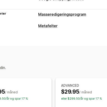
rier
Masseredigeringsprogram
Redigerbare ressurser
Metafelter
Produkter
Varianter
Rabatter
Bilder
Metafelttyper
Beskrivelser
Lagerbeholdning
Metaf
Samlinger
Produkter
Varianter
Stan
Handlinger
Boolske verdier
Farger
Datoer
Dime
Massesletting
SEO-oppdateringer
C
Tall
Vurderinger
Referanser
URL-ad
Sikkerhetskopiering
Tilbakerulling
S
Administrasjonsverktøy
din.
Masseredigering
Masseimport og -eksport
SKU-tilord
Redigeringsprogram for metafelter
S
ADVANCED
95
$29.95
/ måned
/ måned
29.50/år og spar 17 %
eller $299.50/år og spar 17 %