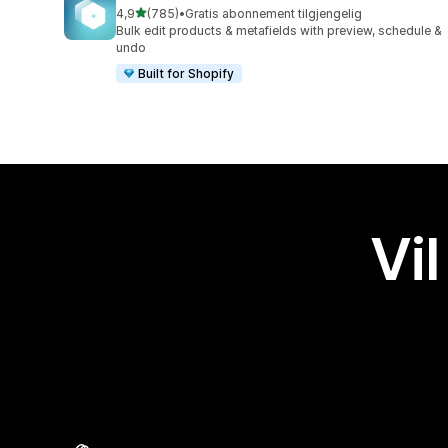
av 5 stjerner
4,9
(785)
•
Gratis abonnement tilgjengelig
Totalt 785 omtaler
Bulk edit products & metafields with preview, schedule &
undo
Built for Shopify
Vil