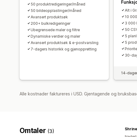
Funksj
50 produktredigeringer/måned
Alt i Gr
50 bildeopplastinger/måned
10 000
Avansert produktsøk
3 000 
200+ bulkredigeringer
50 CSV
Ubegrensede maler og filtre
5 plan
Dynamiske verdier og maler
5 prod
Avansert produktsøk & e-postvarsling
Priorit
7-dagers historikk og gjenoppretting
30-dag
14-dager
Alle kostnader faktureres i USD. Gjentagende og bruksbas
Omtaler
Shrine
(3)
Nederl