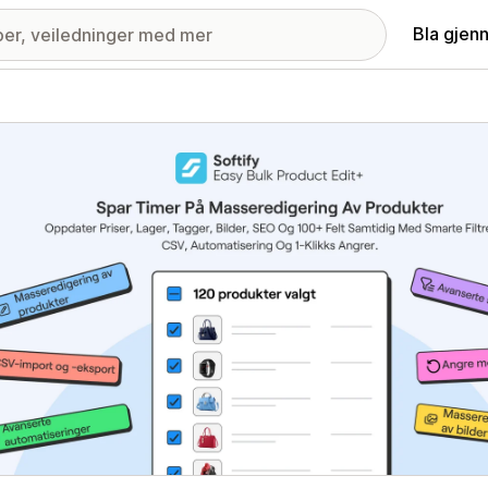
Bla gjen
ri med fremhevede bilder