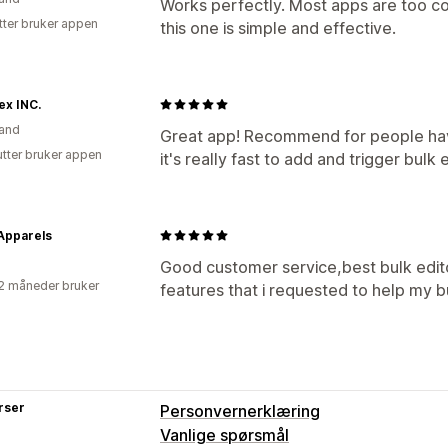
Works perfectly. Most apps are too c
tter bruker appen
this one is simple and effective.
ex INC.
and
Great app! Recommend for people have
utter bruker appen
it's really fast to add and trigger bulk 
Apparels
Good customer service,best bulk edit
2 måneder bruker
features that i requested to help my bu
rser
Personvernerklæring
Vanlige spørsmål