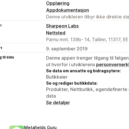
Opplæring
Appdokumentasjon
Denne utvikleren tilbyr ikke direkte s
er
Sharpeon Labs
Nettsted
Pärnu mnt. 139b- 14, Tallinn, 11317, EE
rt
9. september 2019
 til data
Denne appen trenger tilgang til følgen
ut hvorfor i utviklerens
personvernerk
Se data om ansatte og bidragsytere:
Butikkeier
Se og rediger butikkdata:
Produkter, Nettbutikk, egendefinerte 
data
Se detaljer
Metafields Guru