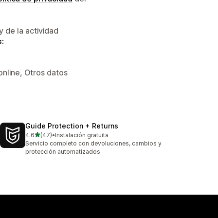
y de la actividad
s:
online, Otros datos
Guide Protection + Returns
de 5 estrellas
4.6
(47)
•
Instalación gratuita
47 reseñas en total
Servicio completo con devoluciones, cambios y
protección automatizados