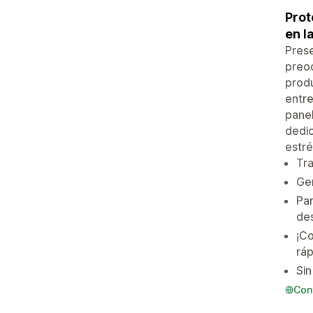
Prot
en l
Prese
preoc
produ
entre
panel
dedic
estré
Tra
Gen
Pan
de
¡Co
ráp
Sin
Con