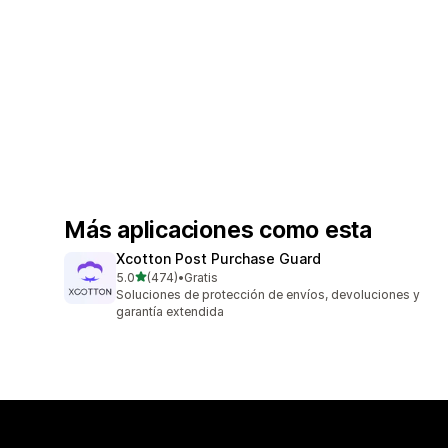
Más aplicaciones como esta
Xcotton Post Purchase Guard
de 5 estrellas
5.0
(474)
•
Gratis
474 reseñas en total
Soluciones de protección de envíos, devoluciones y
garantía extendida