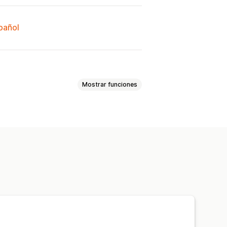
spañol
Mostrar funciones
s perdidos
Embalajes dañados
rrito
Widget personalizado
l de reclamos