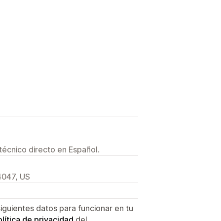
técnico directo en Español.
84047, US
siguientes datos para funcionar en tu
lítica de privacidad
del