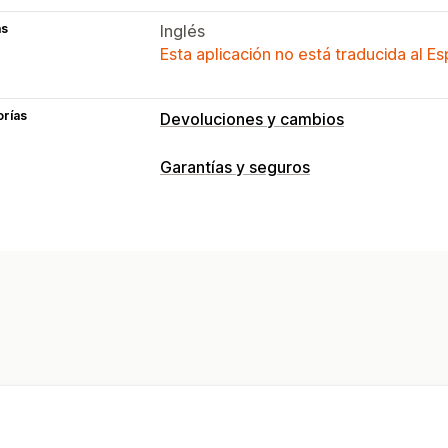
as
Inglés
Esta aplicación no está traducida al E
orías
Devoluciones y cambios
Garantías y seguros
Tipo de cobertura
Envíos
Embalajes robados
Embalaje
Experiencia de suscripción
Suscripción automática
Página del ca
Participación en los ingresos
Gestión de reclamos
Gestión de pedidos automática
Porta
Panel de control de reclamos