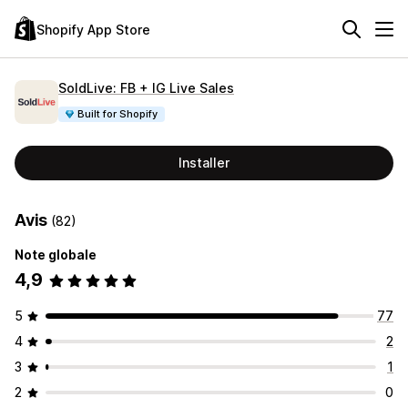
Shopify App Store
SoldLive: FB + IG Live Sales
Built for Shopify
Installer
Avis
(82)
Note globale
4,9
5
77
4
2
3
1
2
0