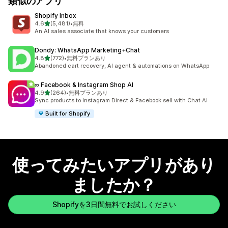
類似のアプリ
Shopify Inbox
5つ星中
4.6
(5,481)
•
無料
合計レビュー数：5481件
An AI sales associate that knows your customers
Dondy: WhatsApp Marketing+Chat
5つ星中
4.8
(772)
•
無料プランあり
合計レビュー数：772件
Abandoned cart recovery, AI agent & automations on WhatsApp
∞ Facebook & Instagram Shop AI
5つ星中
4.9
(264)
•
無料プランあり
合計レビュー数：264件
Sync products to Instagram Direct & Facebook sell with Chat AI
Built for Shopify
使ってみたいアプリがあり
ましたか？
Shopifyを3日間無料でお試しください