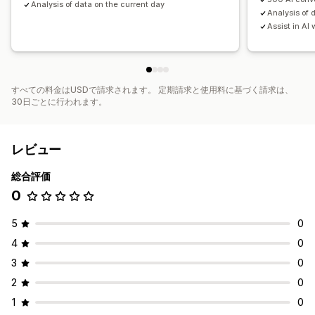
Analysis of data on the current day
Analysis of 
Assist in AI
すべての料金はUSDで請求されます。 定期請求と使用料に基づく請求は、
30日ごとに行われます。
レビュー
総合評価
0
5
0
4
0
3
0
2
0
1
0