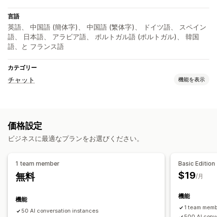
言語
英語、 中国語 (簡体字)、 中国語 (繁体字)、 ドイツ語、 スペイン
語、 日本語、 アラビア語、 ポルトガル語 (ポルトガル)、 韓国
語、と フランス語
カテゴリー
チャット
機能を表示
リアルタイムメッセージ
AIチャットボット
ライブチャット
複数言語
コールバック
価格設定
顧客インサイト
ビジネスに最適なプランをお選びください。
自動応答
ディスカウント
よくある質問
あいさつ
おすすめ商品
1 team member
Basic Edition
クイック返信
リクエストのレビュー
注文の更新
$19
無料
/月
カスタマイズ
機能
機能
絵文字とスタンプ
チャットウィンドウ
ウェルカムメッセージ
1 team mem
50 AI conversation instances
チャットボタン
タグ付け
チャットの割り当て
チャットフロー
500 AI conv