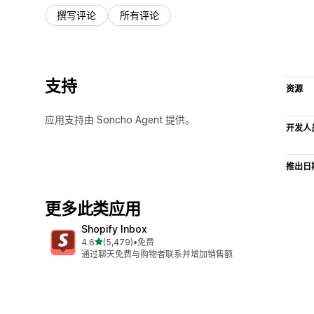
撰写评论
所有评论
支持
资源
应用支持由 Soncho Agent 提供。
开发人
推出日
更多此类应用
Shopify Inbox
星（满分 5 星）
4.6
(5,479)
•
免费
总共 5479 条评论
通过聊天免费与购物者联系并增加销售额