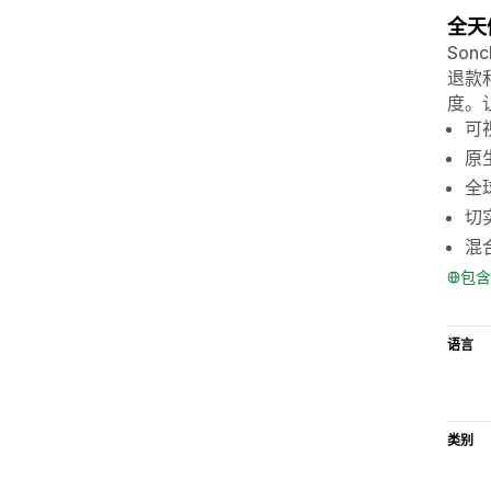
全天
Son
退款和
度。
可
原
全
切
混
包含
语言
类别