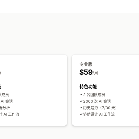
实时消息传送
AI 聊天机器人
在线聊天
多语言
回拨
自动回复
折扣
常见问题解答
问候
产品推荐
快
自定义
表情符号和贴纸
聊天窗口
欢迎消息
聊
专业版
$59
月
/月
能
特色功能
队成员
3 名团队成员
 AI 会话
2000 次 AI 会话
据分析
历史趋势（7/30 天）
 AI 工作流
协助设计 AI 工作流