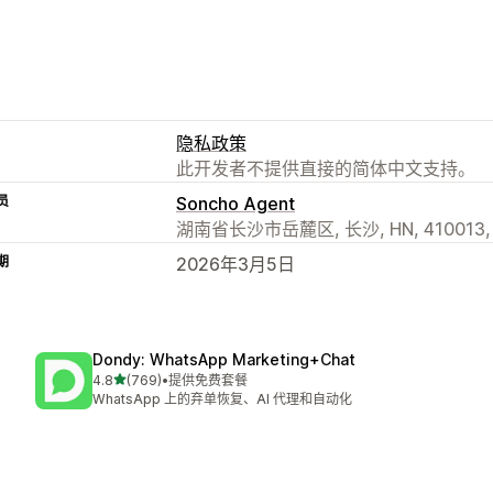
隐私政策
此开发者不提供直接的简体中文支持。
员
Soncho Agent
湖南省长沙市岳麓区, 长沙, HN, 410013,
期
2026年3月5日
Dondy: WhatsApp Marketing+Chat
星（满分 5 星）
4.8
(769)
•
提供免费套餐
总共 769 条评论
WhatsApp 上的弃单恢复、AI 代理和自动化