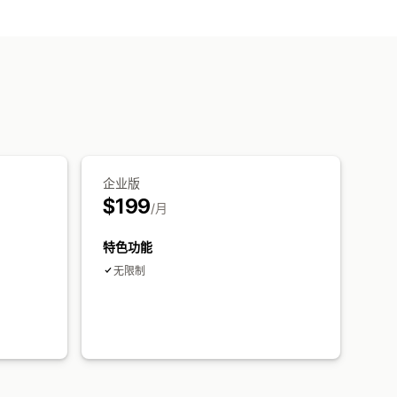
客户洞察
速回复
检查请求
订单更新
天按钮
标记
聊天分配
聊天流程
企业版
$199
/月
特色功能
无限制