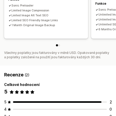
Funkce
Sonic Preloader
Sonic Prelo
Limited Image Compression
Unlimited I
Lmited Image Alt Text SEO
Unlimited I
Limited SEO Friendly Image Links
Unlimited SE
1 Month Original Image Backup
6 Months Or
Všechny poplatky jsou fakturovány v měně USD. Opakované poplatky
a poplatky založené na použití jsou fakturovány každých 30 dní.
Recenze
(2)
Celkové hodnocení
5
5
2
4
0