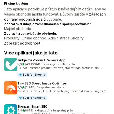
Přístup k datům
Tato aplikace potřebuje přístup k následujícím datům, aby ve
vašem obchodu mohla fungovat. Důvody zjistíte v
zásadách
ochrany osobních údajů
vývojáře.
Zobrazovat údaje o zaměstnancích a spolupracovnících:
Majitel obchodu
Zobrazit a upravit údaje obchodu:
Produkty, Online obchod, Administrace Shopify
Zobrazit podrobnosti
Více aplikací jako je tato
Judge.me Product Reviews App
z 5 hvězd
5,0
(43 109)
•
K dispozici je bezplatný plán
Celkový počet recenzí: 43109
Collect unlimited product reviews, star ratings, testimonials
Built for Shopify
Tiny SEO Speed Image Optimizer
z 5 hvězd
5,0
(2 248)
•
Bezplatná instalace
Celkový počet recenzí: 2248
Boost SEO traffic, AEO/AI search, page speed & minify images!↑
Built for Shopify
Sherpas: Smart SEO
z 5 hvězd
4,9
(849)
•
K dispozici je bezplatný plán
Celkový počet recenzí: 849