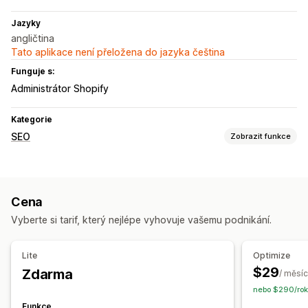
Jazyky
angličtina
Tato aplikace není přeložena do jazyka čeština
Funguje s:
Administrátor Shopify
Kategorie
SEO
Zobrazit funkce
Nástroje SEO
Přednačtení
Optimalizace rychlosti
Optimalizace motivů
Cena
Sledování výkonu
Vyberte si tarif, který nejlépe vyhovuje vašemu podnikání.
Skóre SEO
Analytika
Analýza rychlosti
Lite
Optimize
$29
Zdarma
/ měsíc
nebo $290/rok
Funkce