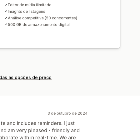
Editor de mídia ilimitado
Insights de listagens
Análise competitiva (50 concorrentes)
500 GB de armazenamento digital
odas as opções de preço
3 de outubro de 2024
te and includes reminders. I just
nd am very pleased - friendly and
borate with in real-time. We are