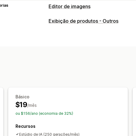
orias
Editor de imagens
Otimização de imagens
Exibição de produtos - Outros
Remoção do plano de fundo
Control
Planos de fundo personalizados
Edição em massa
Baixar
Recorte
Redimensionamento
Básico
$19
/mês
ou $156/ano (economia de 32%)
Recursos
Estúdio de IA (250 gerações/mês)