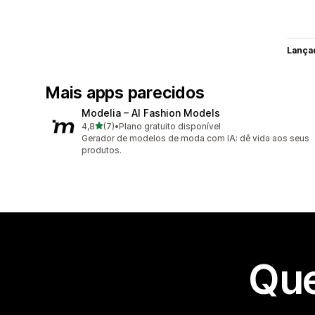
Lança
Mais apps parecidos
Modelia – AI Fashion Models
de 5 estrelas
4,8
(7)
•
Plano gratuito disponível
7 avaliações ao todo
Gerador de modelos de moda com IA: dê vida aos seus
produtos.
Que