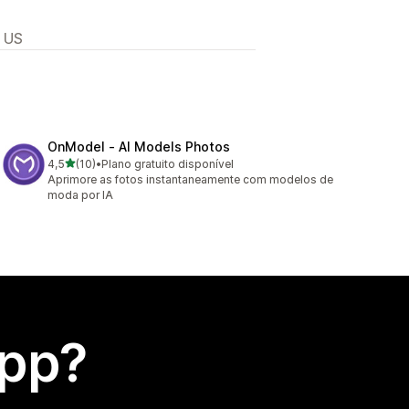
, US
OnModel ‑ AI Models Photos
de 5 estrelas
4,5
(10)
•
Plano gratuito disponível
10 avaliações ao todo
Aprimore as fotos instantaneamente com modelos de
moda por IA
app?