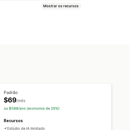
Mostrar os recursos
e de qualidade
Geração por IA
Padrão
$69
/mês
ou $588/ano (economia de 29%)
Recursos
Estúdio de IA ilimitado