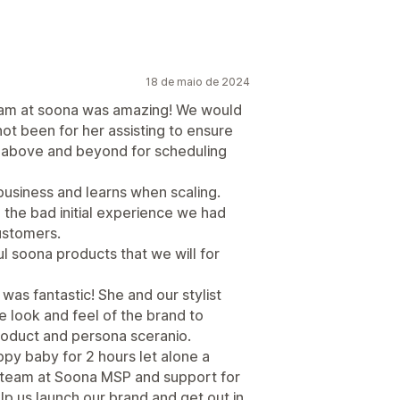
18 de maio de 2024
am at soona was amazing! We would
 not been for her assisting to ensure
 above and beyond for scheduling
business and learns when scaling.
 the bad initial experience we had
ustomers.
l soona products that we will for
was fantastic! She and our stylist
 look and feel of the brand to
oduct and persona sceranio.
ppy baby for 2 hours let alone a
 team at Soona MSP and support for
elp us launch our brand and get out in