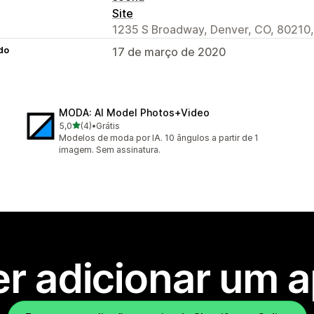
Site
1235 S Broadway, Denver, CO, 80210
do
17 de março de 2020
MODA: AI Model Photos+Video
de 5 estrelas
5,0
(4)
•
Grátis
4 avaliações ao todo
Modelos de moda por IA. 10 ângulos a partir de 1
imagem. Sem assinatura.
r adicionar um 