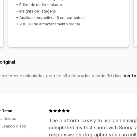
Editor de mídia ilimitado
Insights de listagens
Análise competitiva (5 concorrentes)
200 GB de armazenamento digital
original
rrentes e calculadas por uso são faturadas a cada 30 dias.
Ver t
or Tame
s Unidos
The platform is easy to use and naviga
s usando o app
completed my first shoot with Soona a
responsive photographer you can colla