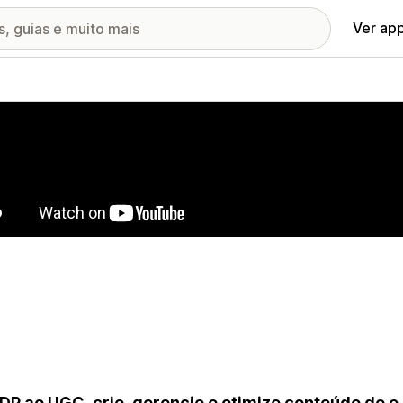
Ver ap
ia de imagens em destaque
DP ao UGC, crie, gerencie e otimize conteúdo de 