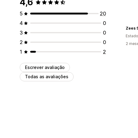
4,6
5
20
4
0
Zees 
3
0
Estado
2
0
2 mes
1
2
Escrever avaliação
Todas as avaliações