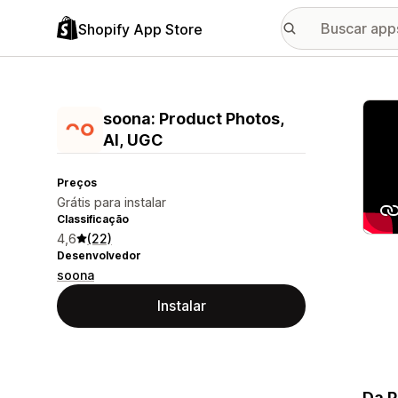
Shopify App Store
Galer
soona: Product Photos,
AI, UGC
Preços
Grátis para instalar
Classificação
4,6
(22)
Desenvolvedor
soona
Instalar
Da P