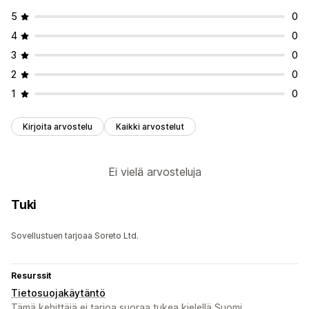
5
0
4
0
3
0
2
0
1
0
Kirjoita arvostelu
Kaikki arvostelut
Ei vielä arvosteluja
Tuki
Sovellustuen tarjoaa Soreto Ltd.
Resurssit
Tietosuojakäytäntö
Tämä kehittäjä ei tarjoa suoraa tukea kielellä Suomi.