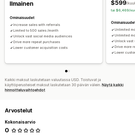
$599
Ilmainen
/kuu
tai $6,469/vuo
Ominaisuudet
Ominaisuude
Increase sales with referrals
Unlimited mo
Limited to 500 sales /month
Unlimited mo
Unlock vast social media audiences
Unlock vast
Drive more repeat purchases
Drive more 
Lower customer acquisition costs
Lower custom
Kaikki maksut laskutetaan valuutassa USD. Toistuvat ja
käyttöperusteiset maksut laskutetaan 30 päivän välein.
Näytä kaikki
hinnoitteluvaihtoehdot
Arvostelut
Kokonaisarvio
0