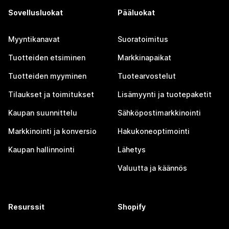
Sovellusluokat
Pääluokat
Myyntikanavat
Suoratoimitus
Tuotteiden etsiminen
Markkinapaikat
Tuotteiden myyminen
Tuotearvostelut
Tilaukset ja toimitukset
Lisämyynti ja tuotepaketit
Kaupan suunnittelu
Sähköpostimarkkinointi
Markkinointi ja konversio
Hakukoneoptimointi
Kaupan hallinnointi
Lähetys
Valuutta ja käännös
Resurssit
Shopify