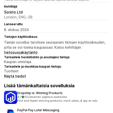
Kehittäjä
Soreto Ltd
London, ENG, GB
Lanseerattu
8. elokuu 2024
Tietojen käyttöoikeus
Tämän sovellus tarvitsee seuraavien tietojen käyttöoikeuden,
jotta se voi toimia kaupassasi. Katso kehittäjän
tietosuojakäytäntö
.
Tarkastele henkilöstön ja avustajien tietoja:
Kaupan omistaja
Tarkastele ja muokkaa kaupan tietoja:
Tuotteet
Näytä tiedot
Lisää tämänkaltaisia sovelluksia
Dropship io: Winning Products
/ 5 tähteä
4,7
(5)
•
Ilmainen sopimus saatavilla
5 arvostelua yhteensä
Find and import winning products, track sales, & spy on ads
PayPal Pay Later Messaging