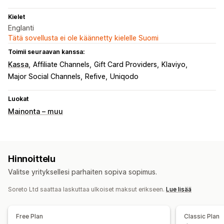
Kielet
Englanti
Tätä sovellusta ei ole käännetty kielelle Suomi
Toimii seuraavan kanssa:
Kassa
Affiliate Channels
Gift Card Providers
Klaviyo
Major Social Channels
Refive
Uniqodo
Luokat
Mainonta – muu
Hinnoittelu
Valitse yrityksellesi parhaiten sopiva sopimus.
Soreto Ltd saattaa laskuttaa ulkoiset maksut erikseen.
Lue lisää
Free Plan
Classic Plan