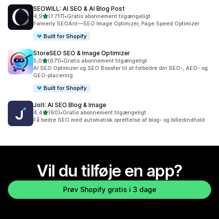
SEOWILL: AI SEO & AI Blog Post
ud af 5 stjerner
4,9
(1.717)
•
Gratis abonnement tilgængeligt
1717 anmeldelser i alt
Formerly SEOAnt—SEO Image Optimizer, Page Speed Optimizer
Built for Shopify
StoreSEO SEO & Image Optimizer
ud af 5 stjerner
5,0
(671)
•
Gratis abonnement tilgængeligt
671 anmeldelser i alt
AI SEO Optimizer og SEO Booster til at forbedre din SEO-, AEO- og
GEO-placering
Built for Shopify
Jolt: AI SEO Blog & Image
ud af 5 stjerner
4,4
(60)
•
Gratis abonnement tilgængeligt
60 anmeldelser i alt
Få bedre SEO med automatisk oprettelse af blog- og billedindhold
Vil du tilføje en app?
Prøv Shopify gratis i 3 dage