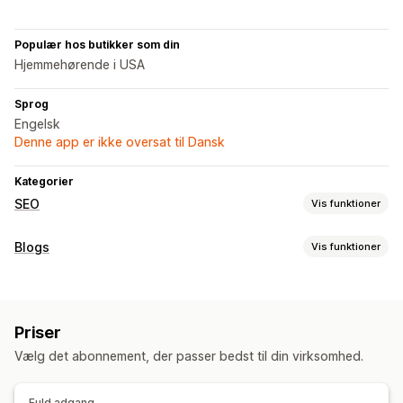
Populær hos butikker som din
Hjemmehørende i USA
Sprog
Engelsk
Denne app er ikke oversat til Dansk
Kategorier
SEO
Vis funktioner
SEO-værktøjer
Blogs
Vis funktioner
Websiteoversigter
Sideindeksering
Metatags
Skabelse af indhold
Masseredigering
Lokal SEO
Optimering af indhold
Generering med kunstig intelligens
Anbefalede emner
Optimering af metadata
Automatiseringer
Priser
Import og eksport
Masseoprettelse
Flere sprog
Billeder
Overvågning af resultater
Vælg det abonnement, der passer bedst til din virksomhed.
SEO
SEO-score
Analyser
Rangeringssporing
Websitetrafik
Søgeordsoptimering
SEO-analyse
Artikeltags
Permalinks
Fuld adgang