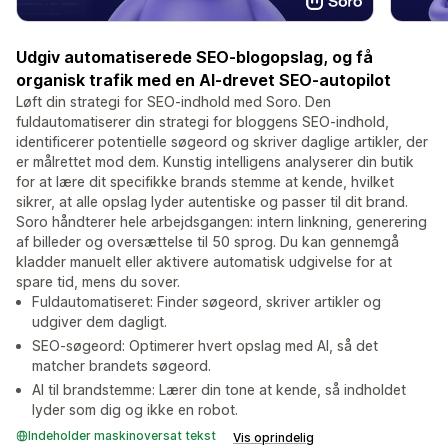
Udgiv automatiserede SEO-blogopslag, og få
organisk trafik med en AI-drevet SEO-autopilot
Løft din strategi for SEO-indhold med Soro. Den
fuldautomatiserer din strategi for bloggens SEO-indhold,
identificerer potentielle søgeord og skriver daglige artikler, der
er målrettet mod dem. Kunstig intelligens analyserer din butik
for at lære dit specifikke brands stemme at kende, hvilket
sikrer, at alle opslag lyder autentiske og passer til dit brand.
Soro håndterer hele arbejdsgangen: intern linkning, generering
af billeder og oversættelse til 50 sprog. Du kan gennemgå
kladder manuelt eller aktivere automatisk udgivelse for at
spare tid, mens du sover.
Fuldautomatiseret: Finder søgeord, skriver artikler og
udgiver dem dagligt.
SEO-søgeord: Optimerer hvert opslag med AI, så det
matcher brandets søgeord.
AI til brandstemme: Lærer din tone at kende, så indholdet
lyder som dig og ikke en robot.
Indeholder maskinoversat tekst
Vis oprindelig