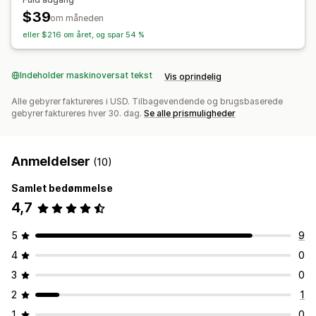
Interne links
Scoringsværktøj
Analyser
$39
om måneden
eller $216 om året, og spar 54 %
Indeholder maskinoversat tekst
Vis oprindelig
Alle gebyrer faktureres i USD. Tilbagevendende og brugsbaserede
gebyrer faktureres hver 30. dag.
Se alle prismuligheder
Anmeldelser
(10)
Samlet bedømmelse
4,7
5
9
4
0
3
0
2
1
1
0