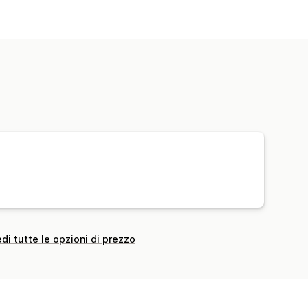
Meta tag
Modifica in blocco
Ottimizzazione metadati
 consigliati
ione in blocco
Multilingua
Immagini
 del posizionamento
nalisi SEO
Tag degli articoli
umento di valutazione
Analisi
di tutte le opzioni di prezzo