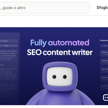
Sfogli
ria immagini in evidenza