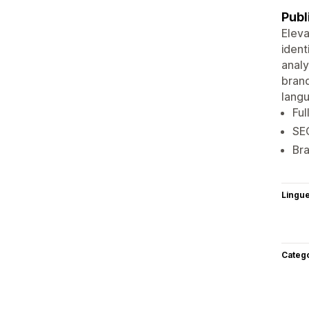
Publ
Eleva
ident
analy
brand
langu
Ful
SEO
Bra
Lingu
Categ