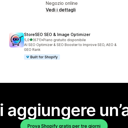
Negozio online
Vedi i dettagli
StoreSEO SEO & Image Optimizer
stelle su 5
5,0
(671)
•
Piano gratuito disponibile
671 recensioni totali
AI SEO Optimizer & SEO Booster to Improve SEO, AEO &
GEO Rank
Built for Shopify
i aggiungere un’
Prova Shopify gratis per tre giorni