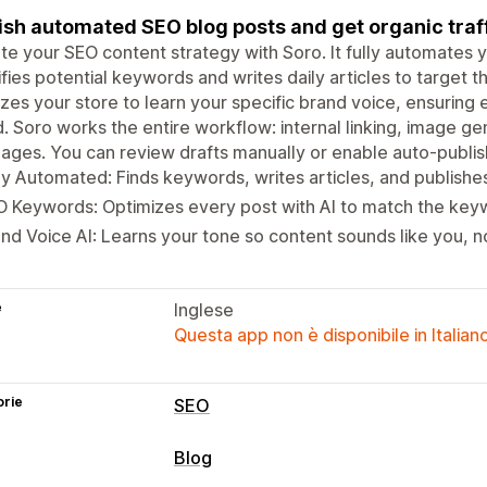
ish automated SEO blog posts and get organic traff
te your SEO content strategy with Soro. It fully automates 
ifies potential keywords and writes daily articles to target t
zes your store to learn your specific brand voice, ensuring
. Soro works the entire workflow: internal linking, image gen
ages. You can review drafts manually or enable auto-publish
ly Automated: Finds keywords, writes articles, and publishes
 Keywords: Optimizes every post with AI to match the keyw
nd Voice AI: Learns your tone so content sounds like you, n
e
Inglese
Questa app non è disponibile in Italian
orie
SEO
Strumenti SEO
Blog