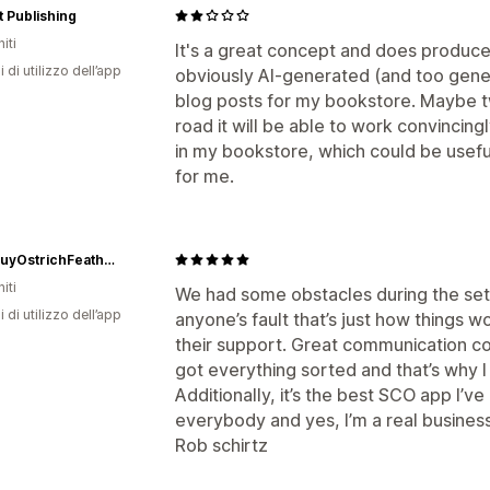
 Publishing
iti
It's a great concept and does produce 
i di utilizzo dell’app
obviously AI-generated (and too gene
blog posts for my bookstore. Maybe t
road it will be able to work convincingl
in my bookstore, which could be useful.
for me.
www.BuyOstrichFeathers.com
iti
We had some obstacles during the set u
i di utilizzo dell’app
anyone’s fault that’s just how things 
their support. Great communication c
got everything sorted and that’s why I 
Additionally, it’s the best SCO app I’v
everybody and yes, I’m a real business
Rob schirtz