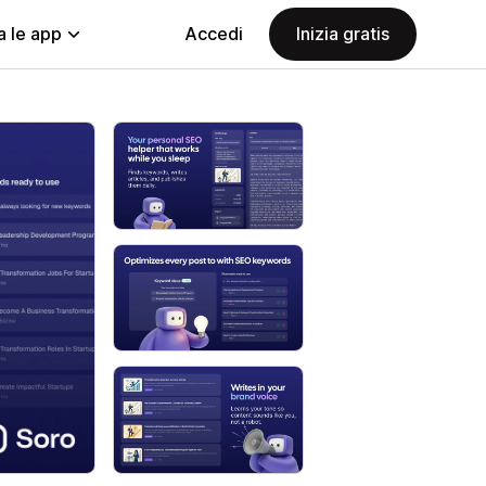
a le app
Accedi
Inizia gratis