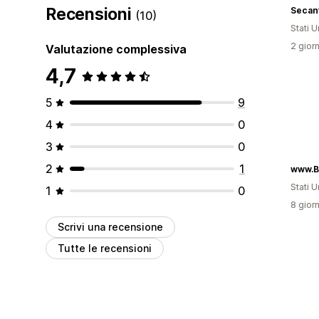
Recensioni
Secant
(10)
Stati Un
2 giorn
Valutazione complessiva
4,7
5
9
4
0
3
0
2
1
Stati Un
1
0
8 giorn
Scrivi una recensione
Tutte le recensioni