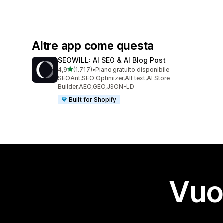
Altre app come questa
SEOWILL: AI SEO & AI Blog Post
stelle su 5
4,9
(1.717)
•
Piano gratuito disponibile
1717 recensioni totali
SEOAnt,SEO Optimizer,Alt text,AI Store
Builder,AEO,GEO,JSON-LD
Built for Shopify
Vuo