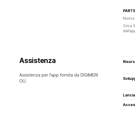
PART
Nuova
Circa 3
dell’ap
Assistenza
Risor
Assistenza per l’app fornita da DIGIMERI
Svilup
OÜ.
Lancia
Access