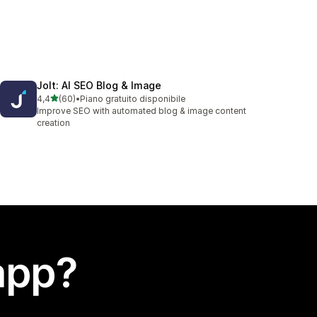
Jolt: AI SEO Blog & Image
stelle su 5
4,4
(60)
•
Piano gratuito disponibile
60 recensioni totali
Improve SEO with automated blog & image content
creation
app?