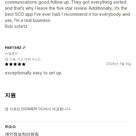
communications good follow up. They got everything sorted
and that’s why I leave the five star review. Additionally, it’s the
best SCO app I’ve ever had. I recommend it for everybody and
yes, I’m a real business.
Rob schirtz
PARTSNZ
뉴질랜드
앱 사용 기간 대략 3시간
2026년 7월 4일
exceptionally easy to set up.
지원
앱 지원은 DIGIMERI OÜ에서 제공합니다.
리소스
개인정보처리방침