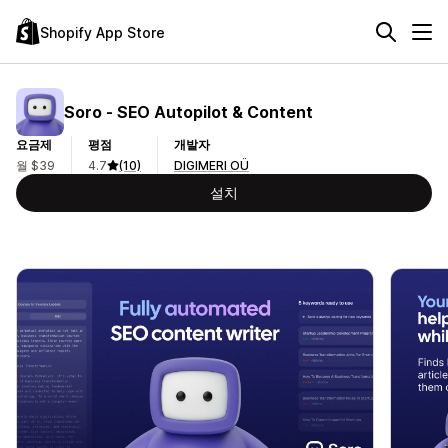
Shopify App Store
Soro ‑ SEO Autopilot & Content
요금제
평점
개발자
월 $39
4.7
(10)
DIGIMERI OÜ
설치