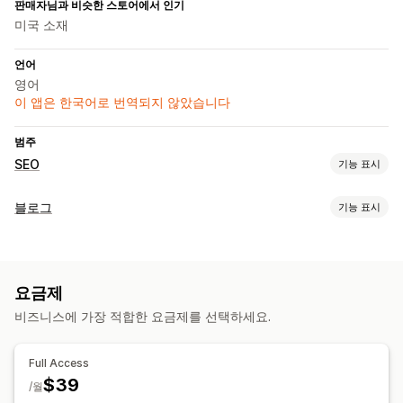
판매자님과 비슷한 스토어에서 인기
미국 소재
언어
영어
이 앱은 한국어로 번역되지 않았습니다
범주
SEO
기능 표시
SEO 도구
블로그
기능 표시
사이트 맵
페이지 색인 생성
메타 태그
대량 편집
로컬 SEO
콘텐츠 생성
콘텐츠 최적화
메타데이터 최적화
자동화
AI 생성
추천 주제
가져오기 및 내보내기
대량 작성
여러 언어
실적 모니터링
요금제
이미지
SEO 점수
분석
순위 추적
웹사이트 트래픽
비즈니스에 가장 적합한 요금제를 선택하세요.
SEO
키워드 최적화
SEO 분석
기사 태그
퍼머링크
내부 연결
Full Access
채점 도구
분석
$39
/월