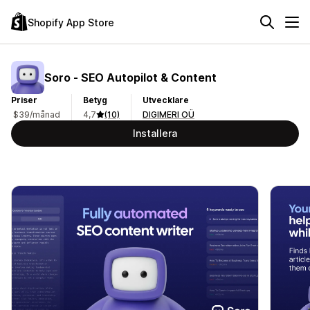
Shopify App Store
Soro ‑ SEO Autopilot & Content
Priser
Betyg
Utvecklare
$39/månad
4,7
(10)
DIGIMERI OÜ
Installera