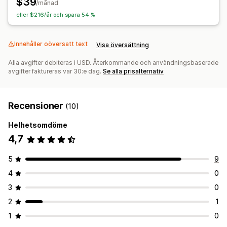
$39
/månad
Analysverktyg
eller $216/år och spara 54 %
Innehåller oöversatt text
Visa översättning
Alla avgifter debiteras i USD. Återkommande och användningsbaserade
avgifter faktureras var 30:e dag.
Se alla prisalternativ
Recensioner
(10)
Helhetsomdöme
4,7
5
9
4
0
3
0
2
1
1
0