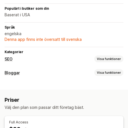
Populärt i butiker som din
Baserat i USA
Språk
engelska
Denna app finns inte översatt till svenska
Kategorier
SEO
Visa funktioner
SEO-verktyg
Bloggar
Visa funktioner
Webbplatskartor
Sidindexering
Metataggar
Skapande av innehåll
Massredigering
Lokal SEO
Innehållsoptimering
AI-generering
Rekommenderade ämnen
Optimering av metadata
Automatiseringar
Priser
Import och export
Masskapande
Flera språk
Bilder
Övervakning av prestanda
Välj den plan som passar ditt företag bäst.
SEO
SEO-poäng
Analysverktyg
Rankningspårning
Sökordsoptimering
SEO-analys
Artikeltaggar
Webbplatstrafik
Full Access
Permalänkar
Intern länkning
Bedömningsverktyg