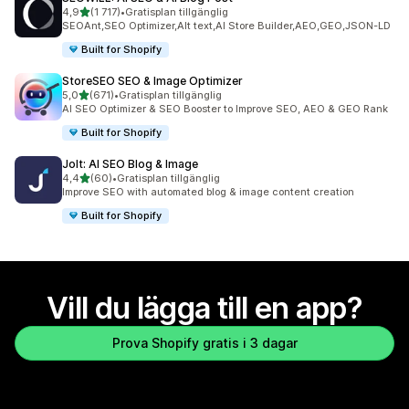
av 5 stjärnor
4,9
(1 717)
•
Gratisplan tillgänglig
1717 recensioner totalt
SEOAnt,SEO Optimizer,Alt text,AI Store Builder,AEO,GEO,JSON-LD
Built for Shopify
StoreSEO SEO & Image Optimizer
av 5 stjärnor
5,0
(671)
•
Gratisplan tillgänglig
671 recensioner totalt
AI SEO Optimizer & SEO Booster to Improve SEO, AEO & GEO Rank
Built for Shopify
Jolt: AI SEO Blog & Image
av 5 stjärnor
4,4
(60)
•
Gratisplan tillgänglig
60 recensioner totalt
Improve SEO with automated blog & image content creation
Built for Shopify
Vill du lägga till en app?
Prova Shopify gratis i 3 dagar