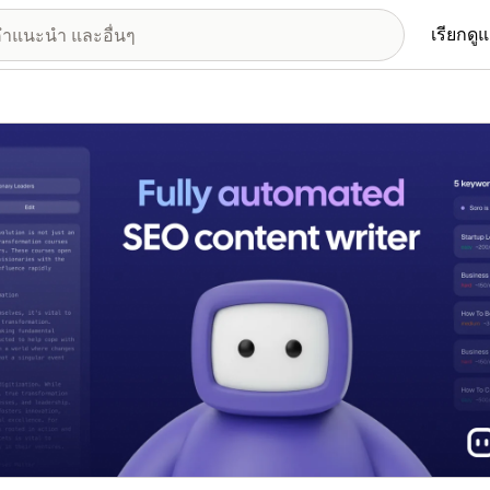
เรียกดู
อรีรูปภาพที่แสดง