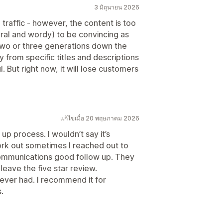
3 มิถุนายน 2026
traffic - however, the content is too
ral and wordy) to be convincing as
wo or three generations down the
y from specific titles and descriptions
 But right now, it will lose customers
แก้ไขเมื่อ 20 พฤษภาคม 2026
p process. I wouldn’t say it’s
work out sometimes I reached out to
ommunications good follow up. They
leave the five star review.
e ever had. I recommend it for
.