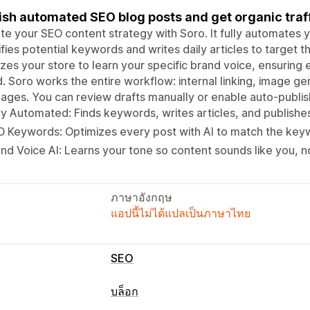
ish automated SEO blog posts and get organic traff
te your SEO content strategy with Soro. It fully automates 
ifies potential keywords and writes daily articles to target t
zes your store to learn your specific brand voice, ensuring
. Soro works the entire workflow: internal linking, image gen
ages. You can review drafts manually or enable auto-publish
ly Automated: Finds keywords, writes articles, and publishes
 Keywords: Optimizes every post with AI to match the keyw
nd Voice AI: Learns your tone so content sounds like you, n
ภาษาอังกฤษ
แอปนี้ไม่ได้แปลเป็นภาษาไทย
SEO
เครื่องมือ SEO
บล็อก