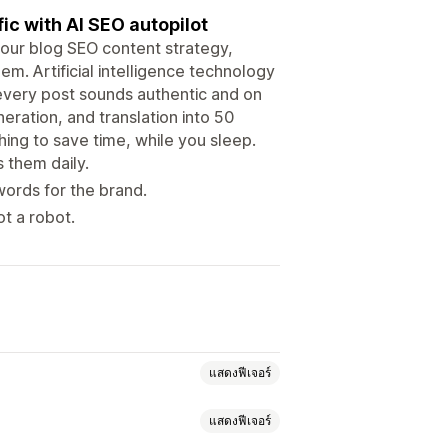
ic with AI SEO autopilot
your blog SEO content strategy,
hem. Artificial intelligence technology
 every post sounds authentic and on
eration, and translation into 50
ing to save time, while you sleep.
 them daily.
ords for the brand.
ot a robot.
แสดงฟีเจอร์
แสดงฟีเจอร์