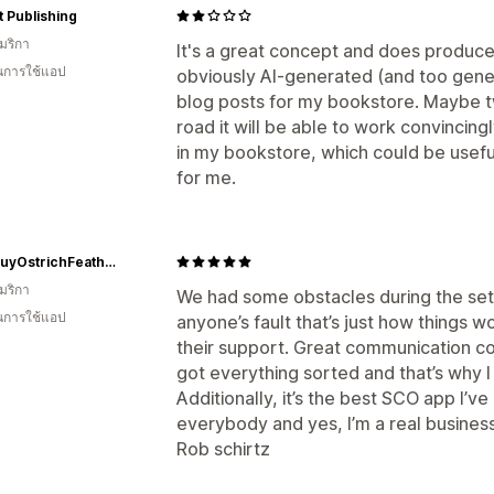
 Publishing
มริกา
It's a great concept and does produce 
ในการใช้แอป
obviously AI-generated (and too gene
blog posts for my bookstore. Maybe t
road it will be able to work convincingl
in my bookstore, which could be useful.
for me.
www.BuyOstrichFeathers.com
มริกา
We had some obstacles during the set u
ในการใช้แอป
anyone’s fault that’s just how things 
their support. Great communication c
got everything sorted and that’s why I 
Additionally, it’s the best SCO app I’v
everybody and yes, I’m a real business
Rob schirtz