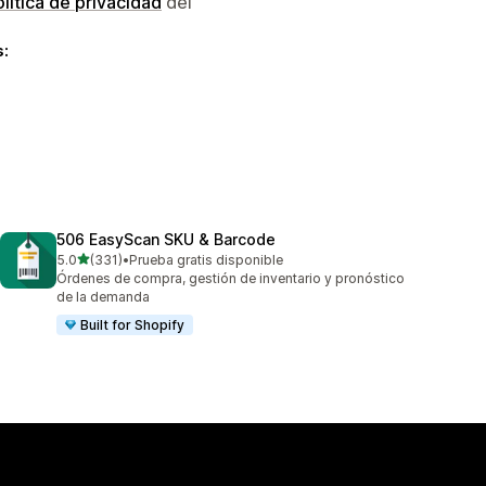
lítica de privacidad
del
s:
506 EasyScan SKU & Barcode
de 5 estrellas
5.0
(331)
•
Prueba gratis disponible
331 reseñas en total
Órdenes de compra, gestión de inventario y pronóstico
de la demanda
Built for Shopify