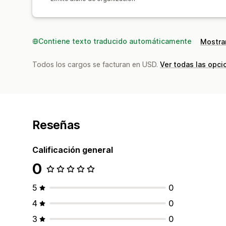
Contiene texto traducido automáticamente
Mostrar
Todos los cargos se facturan en USD.
Ver todas las opci
Reseñas
Calificación general
0
5
0
4
0
3
0