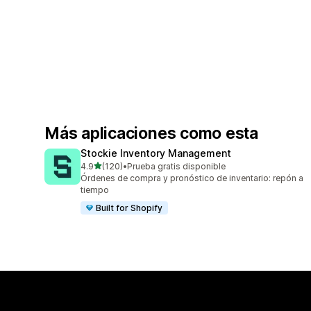
Más aplicaciones como esta
Stockie Inventory Management
de 5 estrellas
4.9
(120)
•
Prueba gratis disponible
120 reseñas en total
Órdenes de compra y pronóstico de inventario: repón a
tiempo
Built for Shopify