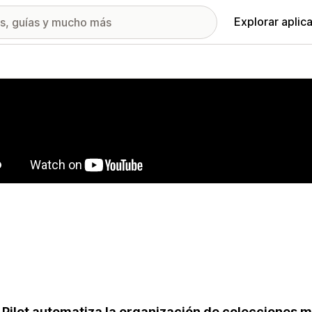
Explorar aplic
ía de imágenes destacadas
 Pilot automatiza la organización de colecciones m