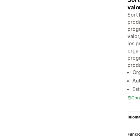
valo
Sort 
produ
progr
valor
los p
organ
progr
produ
Or
Au
Est
Con
Idiom
Funci