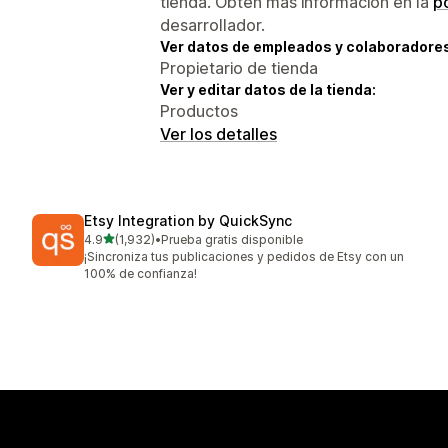
tienda. Obtén más información en la
po
desarrollador.
Ver datos de empleados y colaboradore
Propietario de tienda
Ver y editar datos de la tienda:
Productos
Ver los detalles
Etsy Integration by QuickSync
de 5 estrellas
4.9
(1,932)
•
Prueba gratis disponible
1932 reseñas en total
¡Sincroniza tus publicaciones y pedidos de Etsy con un
100% de confianza!