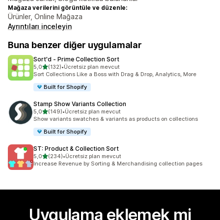
Mağaza verilerini görüntüle ve düzenle:
Ürünler, Online Mağaza
Ayrıntıları inceleyin
Buna benzer diğer uygulamalar
Sort'd ‑ Prime Collection Sort
5 yıldız üzerinden
5,0
(132)
•
Ücretsiz plan mevcut
toplam 132 değerlendirme
Sort Collections Like a Boss with Drag & Drop, Analytics, More
Built for Shopify
Stamp Show Variants Collection
5 yıldız üzerinden
5,0
(149)
•
Ücretsiz plan mevcut
toplam 149 değerlendirme
Show variants swatches & variants as products on collections
Built for Shopify
ST: Product & Collection Sort
5 yıldız üzerinden
5,0
(234)
•
Ücretsiz plan mevcut
toplam 234 değerlendirme
Increase Revenue by Sorting & Merchandising collection pages
Uygulama eklemek mi