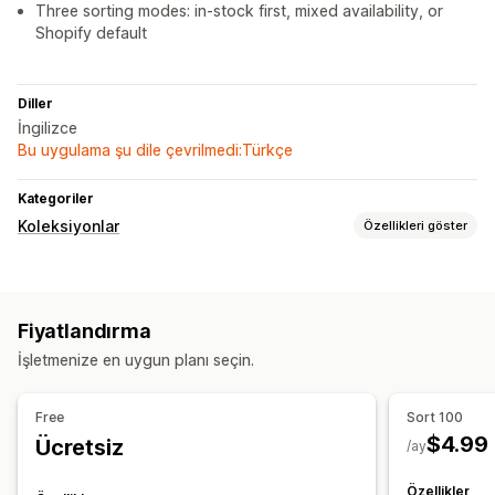
Three sorting modes: in-stock first, mixed availability, or
Shopify default
Diller
İngilizce
Bu uygulama şu dile çevrilmedi:Türkçe
Kategoriler
Koleksiyonlar
Özellikleri göster
Sıralama eylemleri
Otomatikleştirilmiş
Özel kurallar
Fiyatlandırma
İşletmenize en uygun planı seçin.
Free
Sort 100
$4.99
Ücretsiz
/ay
Özellikler