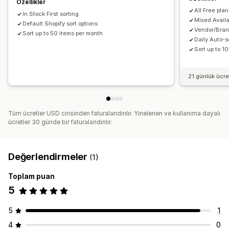
Özellikler
All Free pla
In Stock First sorting
Mixed Availab
Default Shopify sort options
Vendor/Bran
Sort up to 50 items per month
Daily Auto-s
Sort up to 1
21 günlük ücr
Tüm ücretler USD cinsinden faturalandırılır. Yinelenen ve kullanıma dayalı
ücretler 30 günde bir faturalandırılır.
Değerlendirmeler
(1)
Toplam puan
5
5
1
4
0