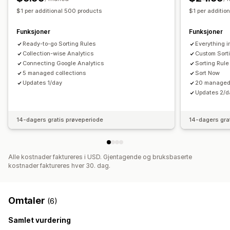
$1 per additional 500 products
$1 per additio
Funksjoner
Funksjoner
Ready-to-go Sorting Rules
Everything i
Collection-wise Analytics
Custom Sort
Connecting Google Analytics
Sorting Rule
5 managed collections
Sort Now
Updates 1/day
20 managed 
Updates 2/d
14-dagers gratis prøveperiode
14-dagers gra
Alle kostnader faktureres i USD. Gjentagende og bruksbaserte
kostnader faktureres hver 30. dag.
Omtaler
(6)
Samlet vurdering