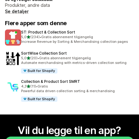
Produkter, andre data
Se detaljer
Flere apper som denne
ST: Product & Collection Sort
av 5 stjerner
5,0
(234)
•
Gratis abonnement tilgjengelig
Totalt 234 omtaler
Increase Revenue by Sorting & Merchandising collection pages
SortWise Collection Sort
av 5 stjerner
5,0
(20)
•
Gratis abonnement tilgjengelig
Totalt 20 omtaler
Automate merchandising with metrics-driven collection sorting
Built for Shopify
Collection & Product Sort SMRT
av 5 stjerner
4,3
(11)
•
Gratis
Totalt 11 omtaler
Powerful data driven collection sorting & merchandising
Built for Shopify
Vil du legge til en app?