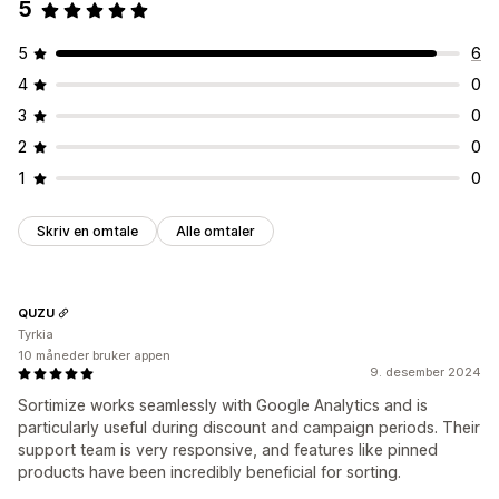
5
5
6
4
0
3
0
2
0
1
0
Skriv en omtale
Alle omtaler
QUZU
Tyrkia
10 måneder bruker appen
9. desember 2024
Sortimize works seamlessly with Google Analytics and is
particularly useful during discount and campaign periods. Their
support team is very responsive, and features like pinned
products have been incredibly beneficial for sorting.