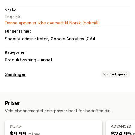
Språk
Engelsk
Denne appen er ikke oversatt til Norsk (bokmål)
Fungerer med
Shopify-administrator
Google Analytics (GA4)
Kategorier
Produktvisning – annet
Samlinger
Vis funksjoner
Sorteringshandlinger
Automatisert
Tilpassede regler
Fest produkter
Flytt ned
Priser
Administrasjon av samlinger
Velg abonnementet som passer best for bedriften din.
Analyse
Tagging
Segmenter
Starter
ADVANCED
$9.99
$24.99
/ måned
/