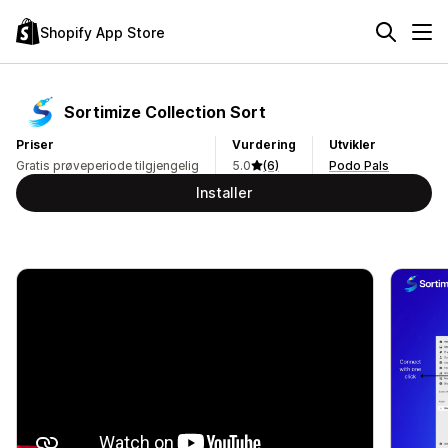
Shopify App Store
Sortimize Collection Sort
Priser
Vurdering
Utvikler
Gratis prøveperiode tilgjengelig
5.0
(6)
Podo Pals
Installer