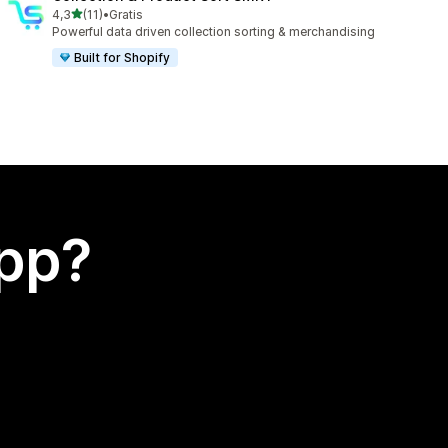
av 5 stjärnor
4,3
(11)
•
Gratis
11 recensioner totalt
Powerful data driven collection sorting & merchandising
Built for Shopify
app?