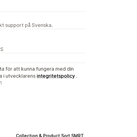
ekt support på Svenska.
US
ata för att kunna fungera med din
ta i utvecklarens
integritetspolicy
.
:
Collection & Product Sort SMRT