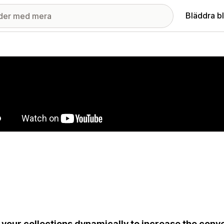
Bläddra b
ri med utvalda bilder
 your collections dynamically to increase the con