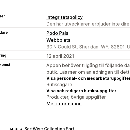
ser
Integritetspolicy
Den här utvecklaren erbjuder inte dir
klare
Podo Pals
Webbplats
30 N Gould St, Sheridan, WY, 82801, 
ring
12 april 2021
tkomst
Appen behöver tillgång till följande d
butik. Läs mer om anledningen till det
Visa personal- och medarbetaruppgifter
Butiksägare
Visa och redigera butiksuppgifter:
Produkter, övriga uppgifter
Mer information
SortWise Collection Sort