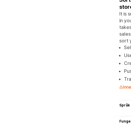
stor
It is
in yo
takes
sales
sort 
Sel
Use
Cre
Pus
Tra
Inne
Språk
Funge