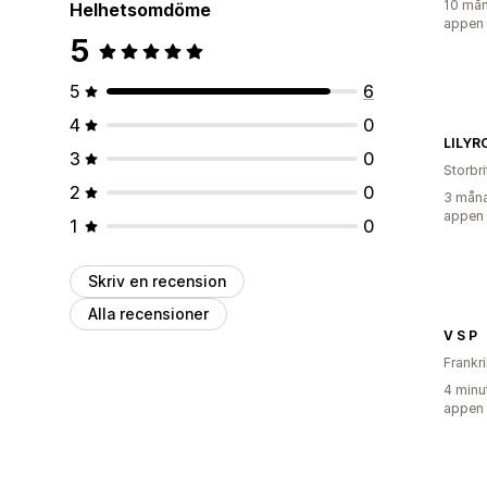
10 mån
Helhetsomdöme
appen
5
5
6
4
0
LILYR
3
0
Storbr
2
0
3 måna
appen
1
0
Skriv en recension
Alla recensioner
V S P
Frankr
4 minu
appen