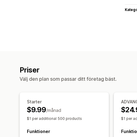
Katego
Priser
Välj den plan som passar ditt företag bäst.
Starter
ADVAN
$9.99
$24.
/månad
$1 per additional 500 products
$1 per a
Funktioner
Funkti