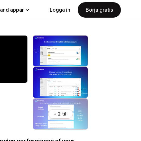
land appar
Logga in
Börja gratis
+ 2 till
version performance of your