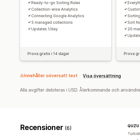
Ready-to-go Sorting Rules
Everyth
Collection-wise Analytics
Custom
Connecting Google Analytics
Sortin
5 managed collections
Sort 
Updates 1/day
20 man
Updat
Prova gratis i 14 dagar
Prova gr
Innehåller oöversatt text
Visa översättning
Alla avgifter debiteras i USD. Återkommande och användni
Recensioner
QUZU
(6)
Turkiet