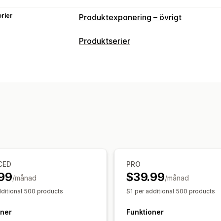
rier
Produktexponering – övrigt
Produktserier
Sorteringsåtgärder
Automatiserat
Anpassade regler
Läg
Hantering av produktserier
Analysverktyg
Taggning
Segment
CED
PRO
99
$39.99
/månad
/månad
dditional 500 products
$1 per additional 500 products
oner
Funktioner