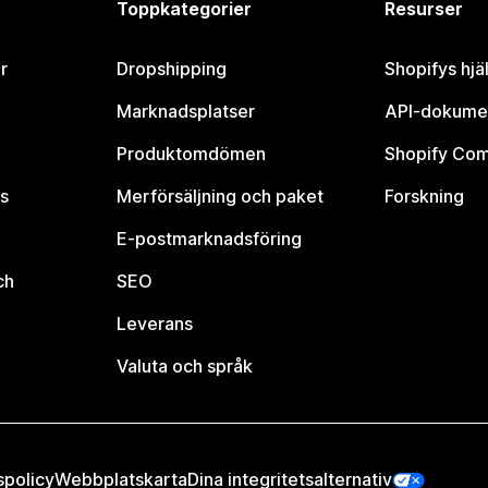
Toppkategorier
Resurser
r
Dropshipping
Shopifys hjä
Marknadsplatser
API-dokume
Produktomdömen
Shopify Co
s
Merförsäljning och paket
Forskning
E-postmarknadsföring
ch
SEO
Leverans
Valuta och språk
spolicy
Webbplatskarta
Dina integritetsalternativ