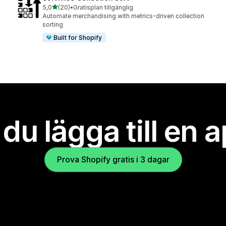
av 5 stjärnor
5,0
(20)
•
Gratisplan tillgänglig
20 recensioner totalt
Automate merchandising with metrics-driven collection
sorting
Built for Shopify
l du lägga till en 
Prova Shopify gratis i 3 dagar