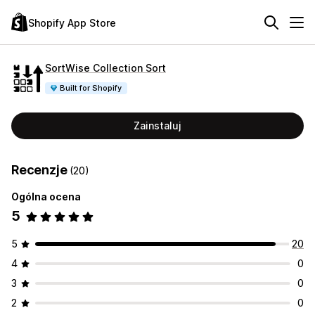
Shopify App Store
SortWise Collection Sort
Built for Shopify
Zainstaluj
Recenzje
(20)
Ogólna ocena
5
5
20
4
0
3
0
2
0