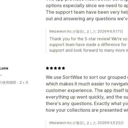
options especially since we need to app
The support team have been very helpf
out and answering any questions we'v
Mezereon Inc.が返信しました 2026年6月17日
Thank you for the 5-star review! We're s
support team have made a difference for 
support and look forward to many more m
 Lune
ー
We use SortWise to sort our grouped o
の使用期間：2ヶ月
which makes it much easier to navigat
customer experience. The app itself is
everything up went quickly, and the s
there's any questions. Exactly what y
how your collections are presented wi
Mezereon Inc.が返信しました 2026年3月25日