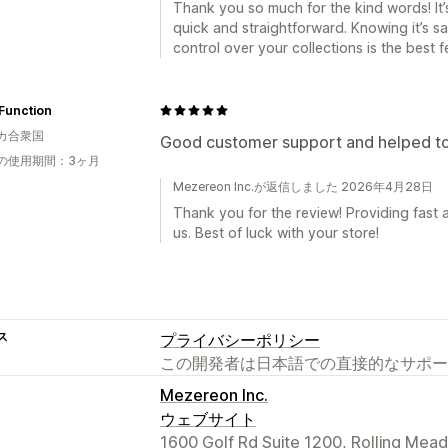
Thank you so much for the kind words! It’
quick and straightforward. Knowing it’s s
control over your collections is the best 
Function
カ合衆国
Good customer support and helped to 
の使用期間：3ヶ月
Mezereon Inc.が返信しました 2026年4月28日
Thank you for the review! Providing fast a
us. Best of luck with your store!
ス
プライバシーポリシー
この開発者は日本語での直接的なサポー
Mezereon Inc.
ウェブサイト
1600 Golf Rd Suite 1200, Rolling Mea