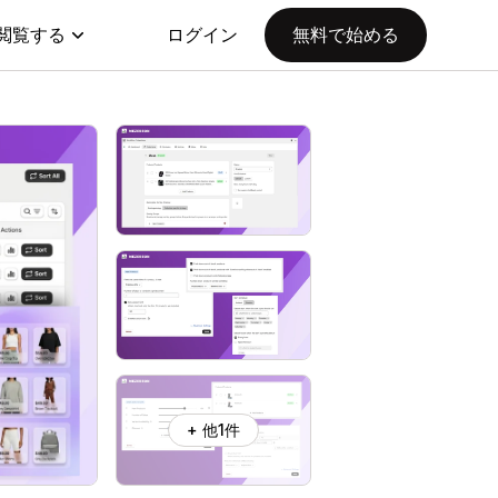
閲覧する
ログイン
無料で始める
+ 他1件