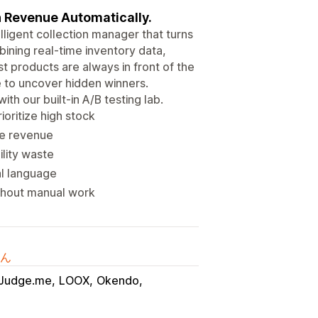
n Revenue Automatically.
lligent collection manager that turns
ining real-time inventory data,
t products are always in front of the
e to uncover hidden winners.
h our built-in A/B testing lab.
oritize high stock
re revenue
ility waste
al language
ithout manual work
ん
Judge.me
LOOX
Okendo