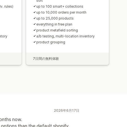
sort
v. rules)
up to 100 smart+ collections
up to 10,000 orders per month
up to 25,000 products
everything in free plan
product metafield sorting
ntory
a/b testing, multi-location inventory
product grouping
7日間の無料体験
2026年6月17日
onths now.
options than the default shopify