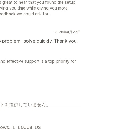
s great to hear that you found the setup
aving you time while giving you more
feedback we could ask for.
2026年4月27日
problem- solve quickly. Thank you.
nd effective support is a top priority for
トを提供していません。
dows, IL, 60008, US