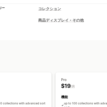
リー
コレクション
並べ替えアクション
商品ディスプレイ - その他
自動
手動
カスタムルール
商品のピン
商品の非表示
グループ商品
絞り込み
コレクション管理
リアルタイム更新
分析
バリエーショ
Pro
$19
/月
機能
50 collections with advanced sort
up to 100 collections with adv