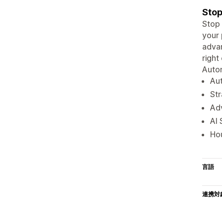
Stop
Stop 
your 
advan
right
Autom
Aut
Str
Adv
AI 
Hou
言語
連携対