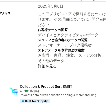
2025年3月6日
アクセス
このアプリがストアで機能するためには
ります。 その理由については、開発者
ださい。
お客様データの閲覧:
デバイスとアクティビティのデータ
スタッフと協力者のデータの閲覧:
ストアオーナー、 ブログ投稿者
ストアデータを表示および編集:
お客様、 商品、 注文、 ストアの分析
その他のデータ
詳細を見る
Collection & Product Sort SMRT
5つ星中
4.3
(11)
•
無料
合計レビュー数：11件
Powerful data driven collection sorting & merchandising
Built for Shopify