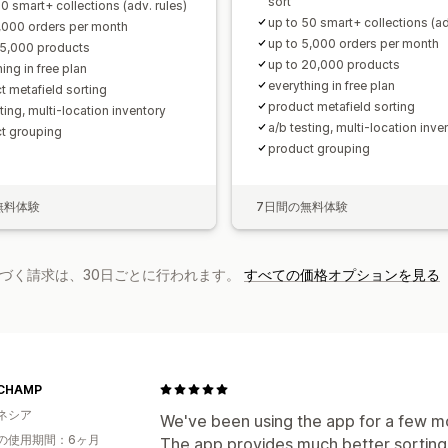
sort
0 smart+ collections (adv. rules)
up to 50 smart+ collections (ad
1,000 orders per month
up to 5,000 orders per month
15,000 products
up to 20,000 products
ing in free plan
everything in free plan
t metafield sorting
product metafield sorting
ting, multi-location inventory
a/b testing, multi-location inve
t grouping
product grouping
無料体験
7日間の無料体験
基づく請求は、30日ごとに行われます。
すべての価格オプションを見る
CHAMP
ネシア
We've been using the app for a few m
の使用期間：6ヶ月
The app provides much better sorting 