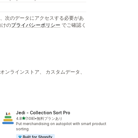
、次のデータにアクセスする必要があ
向けの
プライバシーポリシー
でご確認く
、 オンラインストア、 カスタムデータ、
Jedi ‑ Collection Sort Pro
5つ星中
4.8
(108)
•
無料プランあり
合計レビュー数：108件
Put merchandising on autopilot with smart product
sorting
Built for Shopify