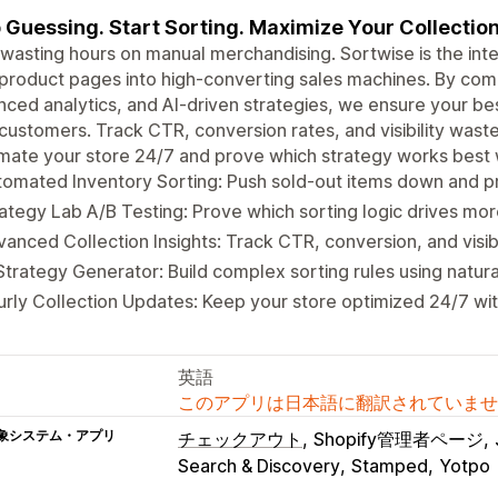
 Guessing. Start Sorting. Maximize Your Collectio
wasting hours on manual merchandising. Sortwise is the inte
product pages into high-converting sales machines. By comb
ced analytics, and AI-driven strategies, we ensure your bes
 customers. Track CTR, conversion rates, and visibility wast
ate your store 24/7 and prove which strategy works best wit
omated Inventory Sorting: Push sold-out items down and pri
ategy Lab A/B Testing: Prove which sorting logic drives mo
anced Collection Insights: Track CTR, conversion, and visib
Strategy Generator: Build complex sorting rules using natur
rly Collection Updates: Keep your store optimized 24/7 w
英語
このアプリは日本語に翻訳されていませ
象システム・アプリ
チェックアウト
Shopify管理者ページ
Search & Discovery
Stamped
Yotpo