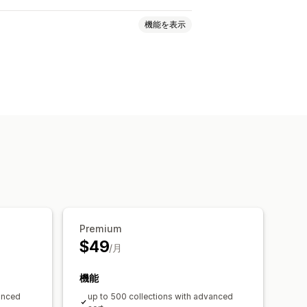
機能を表示
留め
ドラッグ&ドロップ
下にずらす
ン
セグメント
一括編集
Premium
$49
/月
機能
anced
up to 500 collections with advanced