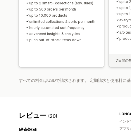
up to 2
up to 2 smart+ collections (adv. rules)
up to 
up to 500 orders per month
up to 
up to 10,000 products
everyth
unlimited collections & sorts per month
produc
hourly automated sort frequency
a/b tes
advanced insights & analytics
produc
push out-of-stock items down
7日間の
すべての料金はUSDで請求されます。 定期請求と使用料に
レビュー
LONG
(20)
インド
アプリ
総合評価