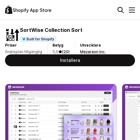
Shopify App Store
SortWise Collection Sort
Built for Shopify
Priser
Betyg
Utvecklare
Gratisplan tillgänglig
5,0
(20)
Mezereon Inc.
Installera