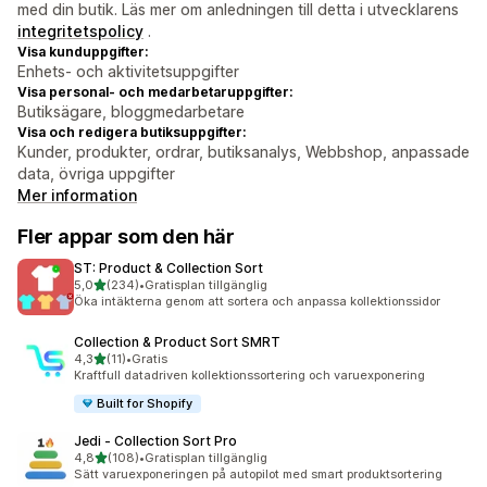
med din butik. Läs mer om anledningen till detta i utvecklarens
integritetspolicy
.
Visa kunduppgifter:
Enhets- och aktivitetsuppgifter
Visa personal- och medarbetaruppgifter:
Butiksägare, bloggmedarbetare
Visa och redigera butiksuppgifter:
Kunder, produkter, ordrar, butiksanalys, Webbshop, anpassade
data, övriga uppgifter
Mer information
Fler appar som den här
ST: Product & Collection Sort
av 5 stjärnor
5,0
(234)
•
Gratisplan tillgänglig
234 recensioner totalt
Öka intäkterna genom att sortera och anpassa kollektionssidor
Collection & Product Sort SMRT
av 5 stjärnor
4,3
(11)
•
Gratis
11 recensioner totalt
Kraftfull datadriven kollektionssortering och varuexponering
Built for Shopify
Jedi ‑ Collection Sort Pro
av 5 stjärnor
4,8
(108)
•
Gratisplan tillgänglig
108 recensioner totalt
Sätt varuexponeringen på autopilot med smart produktsortering