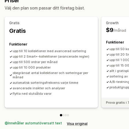
Priser
Hantering av produktserier
Välj den plan som passar ditt företag bäst.
Uppdateringar i realtid
Analysverktyg
Varianter
Segment
Massredigering
Gratis
Growth
$9
Gratis
/månad
Funktioner
Funktioner
upp till 50 
upp till 10 kollektioner med avancerad sortering
upp till 20 
upp till 2 Smart+-kollektioner (avancerade regler)
upp till 1 0
upp till 500 ordrar per månad
upp till 15 
upp till 10 000 produkter
allt i gratis
obegränsat antal kollektioner och sorteringar per
sortering av
månad
A/B-testning
automatisk sorteringsfrekvens varje timme
produktgrup
avancerade insikter och analyser
flytta ned slutsålda varor
Prova gratis i
Innehåller automatöversatt text
Visa original