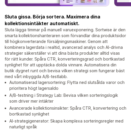
Sluta gissa. Börja sortera. Maximera dina
kollektionsintäkter automatiskt.
Sluta lägga timmar på manuell varuexponering. Sortwise är den
smarta kollektionshanteraren som förvandlar dina produktsidor
till högkonverterande försäljningsmaskiner. Genom att
kombinera lagerdata i realtid, avancerad analys och AI-drivna
strategier säkerställer vi att dina bästa produkter alltid visas
för rätt kunder. Spåra CTR, konverteringsgrad och bortkastad
synlighet för att upptäcka dolda vinnare. Automatisera din
butik dygnet runt och bevisa vilken strategi som fungerar bäst
med vårt inbyggda A/B-testlabb.
Automatiserad lagersortering: Flytta ned slutsålda varor och
prioritera högt lagersaldo
A/B-testning i Strategy Lab: Bevisa vilken sorteringslogik
som driver mer intäkter
Avancerade kollektionsinsikter: Spåra CTR, konvertering och
bortkastad synlighet
AI-strategigenerator: Skapa komplexa sorteringsregler med
naturligt språk