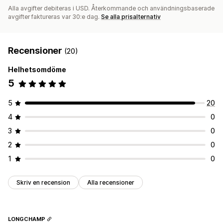
Alla avgifter debiteras i USD. Återkommande och användningsbaserade
avgifter faktureras var 30:e dag.
Se alla prisalternativ
Recensioner
(20)
Helhetsomdöme
5
5
20
4
0
3
0
2
0
1
0
Skriv en recension
Alla recensioner
LONGCHAMP