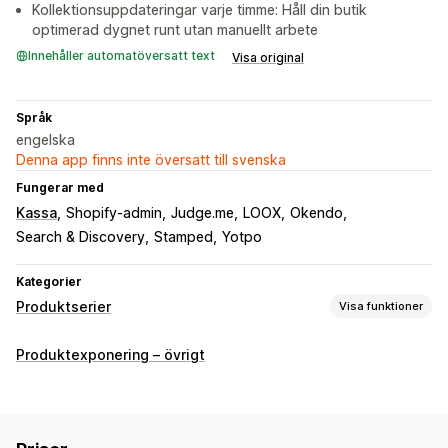
Kollektionsuppdateringar varje timme: Håll din butik
optimerad dygnet runt utan manuellt arbete
Innehåller automatöversatt text
Visa original
Språk
engelska
Denna app finns inte översatt till svenska
Fungerar med
Kassa
Shopify-admin
Judge.me
LOOX
Okendo
Search & Discovery
Stamped
Yotpo
Kategorier
Produktserier
Visa funktioner
Sorteringsåtgärder
Produktexponering – övrigt
Automatiserat
Manuell
Anpassade regler
Lägg till produkter
Dra och släpp
Tryck ned
Dölj produkter
Gruppera produkter
Filtrering