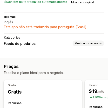
Contém texto traduzido automaticamente
Mostrar original
Idiomas
inglês
Este app não está traduzido para português (Brasil)
Categorias
Feeds de produtos
Mostrar os recursos
Personalização do feed
Metacampos
Etiquetas personalizadas
Preços
Sincronização variante
Escolha o plano ideal para o negócio.
Gerenciamento de feed
Sincronização de produto
Atualizações da loja
Grátis
Básico
Seleção de produtos
Feeds com alvo específico
$19
Grátis
/mês
Atendimento ao estoque
ou $209/ano (
Recursos
Recursos