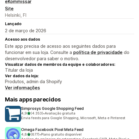
eKommissar
Site
Helsinki, FI
Lançado
2 de março de 2026
Acesso aos dados
Este app precisa de acesso aos seguintes dados para
funcionar em sua loja. Consulte a
política de privacidade
do
desenvolvedor para saber o motivo.
Visualizar dados de membros da equipe e colaboradores:
Titular da loja
Ver dados da loja:
Produtos, admin da Shopify
Ver informações
Mais apps parecidos
Simprosys Google Shopping Feed
de 5 estrelas
4,9
(4.353)
•
Avaliação gratuita
4353 avaliações ao todo
Envia feeds para Google Shopping, Microsoft, Meta e Pinterest
Omega Facebook Pixel Meta Feed
de 5 estrelas
4,8
(877)
•
Plano gratuito disponível
877 avaliações ao todo