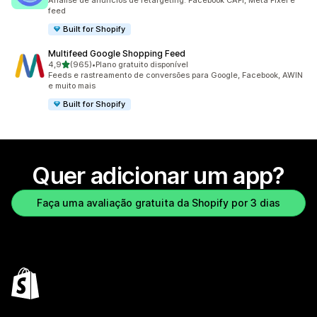
Análise de anúncios de retargeting: Facebook CAPI, Meta Pixel e
feed
Built for Shopify
Multifeed Google Shopping Feed
de 5 estrelas
4,9
(965)
•
Plano gratuito disponível
965 avaliações ao todo
Feeds e rastreamento de conversões para Google, Facebook, AWIN
e muito mais
Built for Shopify
Quer adicionar um app?
Faça uma avaliação gratuita da Shopify por 3 dias