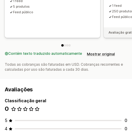
1 feed
1 feed
5 produtos
250 produto
Feed público
Feed público
Avaliação grat
Contém texto traduzido automaticamente
Mostrar original
Todas as cobranças são faturadas em USD. Cobranças recorrentes e
calculadas por uso são faturadas a cada 30 dias.
Avaliações
Classificação geral
0
5
0
4
0