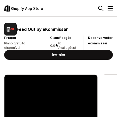
Shopify App Store
Feed Out by eKommissar
Preços
Classificação
Desenvolvedor
Plano gratuito
(0
eKommissar
0,0
disponível
Avaliações)
Instalar