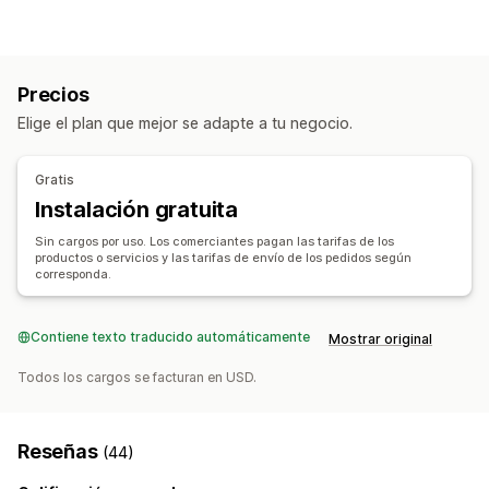
Ropa y accesorios
Maletas y equipaje
Hogar y jardín
Salud y belleza
Electrónica
Arte y manualidades
Juguetes y juegos
Productos para bebés
Precios
Productos deportivos
Productos para mascotas
Muebles
Elige el plan que mejor se adapte a tu negocio.
Negocio y oficina
Hardware
Productos maduros
Sucursales de abastecimiento
Gratis
China
Instalación gratuita
Sin cargos por uso. Los comerciantes pagan las tarifas de los
productos o servicios y las tarifas de envío de los pedidos según
corresponda.
Contiene texto traducido automáticamente
Mostrar original
Todos los cargos se facturan en USD.
Reseñas
(44)