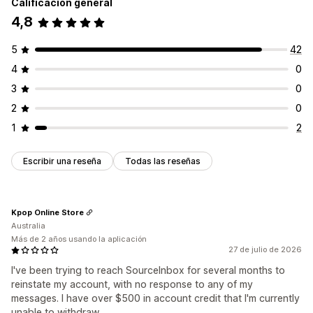
Calificación general
4,8
5
42
4
0
3
0
2
0
1
2
Escribir una reseña
Todas las reseñas
Kpop Online Store
Australia
Más de 2 años usando la aplicación
27 de julio de 2026
I've been trying to reach SourceInbox for several months to
reinstate my account, with no response to any of my
messages. I have over $500 in account credit that I'm currently
unable to withdraw.