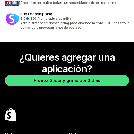
74 reseñas en total
Dropshipping: cubre todas tus necesidades de dropshipping
Sup Dropshipping
de 5 estrellas
5.0
(39)
•
Plan gratis disponible
39 reseñas en total
Administrador de dropshipping para abastecimiento, POD, desarrollo
de marca y procesamiento de pedidos
¿Quieres agregar una
aplicación?
Prueba Shopify gratis por 3 días