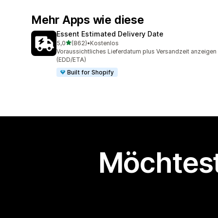
Mehr Apps wie diese
Essent Estimated Delivery Date
von 5 Sternen
5,0
(862)
•
Kostenlos
862 Rezensionen insgesamt
Voraussichtliches Lieferdatum plus Versandzeit anzeigen
(EDD/ETA)
Built for Shopify
Möchtest