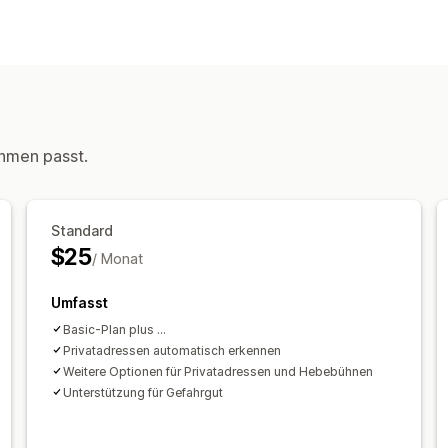
Tarifberechnung
Kundenbasiert
Anpassung
PO-Box-Einschränkungen
Lieferdat
Benutzerdefinierte Regeln
hmen passt.
Standard
$25
/ Monat
Umfasst
Basic-Plan plus ...
Privatadressen automatisch erkennen
Weitere Optionen für Privatadressen und Hebebühnen
Unterstützung für Gefahrgut