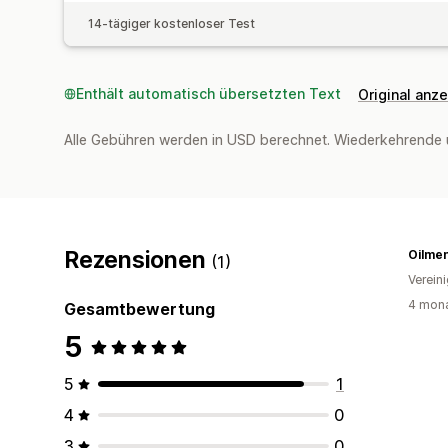
14-tägiger kostenloser Test
Enthält automatisch übersetzten Text
Original anz
Alle Gebühren werden in USD berechnet. Wiederkehrende 
Rezensionen
Oilme
(1)
Verein
4 mona
Gesamtbewertung
5
5
1
4
0
3
0