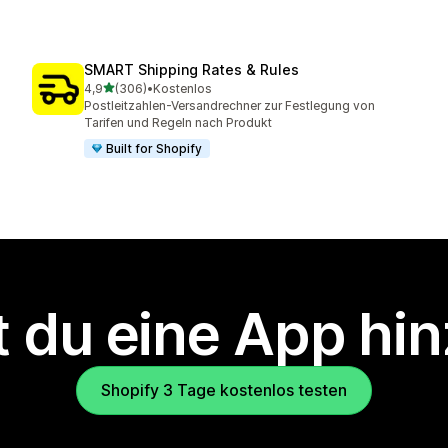
SMART Shipping Rates & Rules
von 5 Sternen
4,9
(306)
•
Kostenlos
306 Rezensionen insgesamt
Postleitzahlen-Versandrechner zur Festlegung von
Tarifen und Regeln nach Produkt
Built for Shopify
 du eine App hi
Shopify 3 Tage kostenlos testen