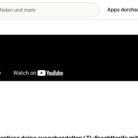
Apps durchs
stellte Bildergalerie
entiere deine ausgehandelten LTL-Frachttarife mit