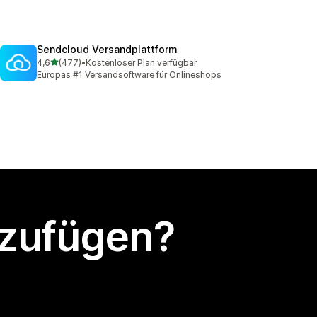
Sendcloud Versandplattform
von 5 Sternen
4,6
(477)
•
Kostenloser Plan verfügbar
477 Rezensionen insgesamt
Europas #1 Versandsoftware für Onlineshops
nzufügen?