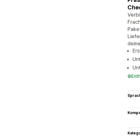
Che
Verbi
Frach
Paket
Liefe
deine
Ers
Un
Unt
Ent
Sprac
Kompat
Kateg