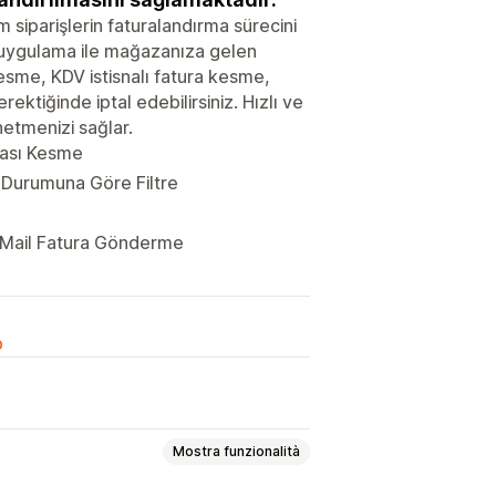
siparişlerin faturalandırma sürecini
u uygulama ile mağazanıza gelen
 kesme, KDV istisnalı fatura kesme,
rektiğinde iptal edebilirsiniz. Hızlı ve
netmenizi sağlar.
urası Kesme
 Durumuna Göre Filtre
 Mail Fatura Gönderme
o
Mostra funzionalità