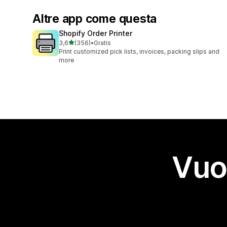
Altre app come questa
Shopify Order Printer
stelle su 5
3,6
(356)
•
Gratis
356 recensioni totali
Print customized pick lists, invoices, packing slips and
more
Vuo