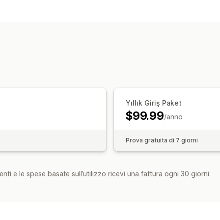
Tipi di documento
Fatture
Ricevute
Documenti doganal
Personalizzazione
Numeri di fattura
Calcolo delle impos
Gestione dei file
Generazione di PDF
Stampa ed espo
Yıllık Giriş Paket
$99.99
/anno
Prova gratuita di 7 giorni
nti e le spese basate sull’utilizzo ricevi una fattura ogni 30 giorni.