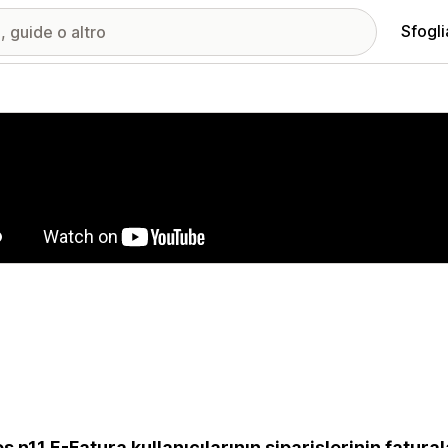
Sfogli
ria immagini in evidenza
s n11 E-Fatura kullanıcılarının siparişlerinin fatur