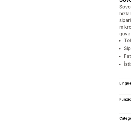
Sovos
hızla
sipar
mikro
güven
Tek
Sip
Fat
İst
Lingu
Funzi
Categ