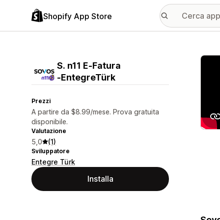
Shopify App Store
Galle
S. n11 E‑Fatura
‑EntegreTürk
Prezzi
A partire da $8.99/mese. Prova gratuita
disponibile.
Valutazione
5,0
(1)
Sviluppatore
Entegre Türk
Installa
Sovo