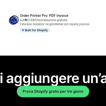
Order Printer Pro: PDF Invoice
stelle su 5
4,9
(2.680)
•
Installazione gratuita
2680 recensioni totali
Faturalar, taslaklar ve gönderiler için sipariş yazıcısı
Built for Shopify
i aggiungere un’
Prova Shopify gratis per tre giorni