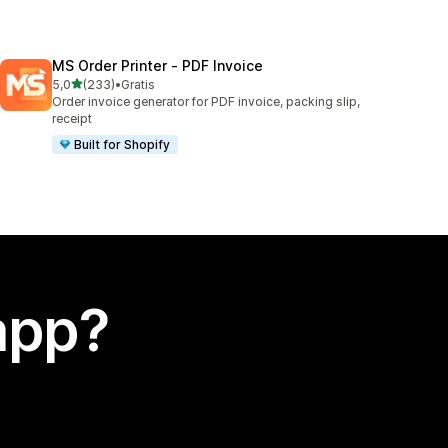
MS Order Printer ‑ PDF Invoice
stelle su 5
5,0
(233)
•
Gratis
233 recensioni totali
Order invoice generator for PDF invoice, packing slip,
receipt
Built for Shopify
app?