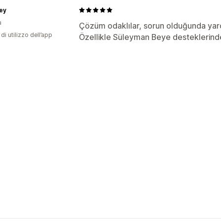
ey
a
Çözüm odaklılar, sorun olduğunda yard
di utilizzo dell’app
Özellikle Süleyman Beye desteklerinde