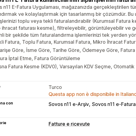
 n11 E-Fatura Uygulaması, mağazanızda gerçekleştirilen tüm 
ndırmak ve kolaylaştırmak için tasarlanmış bir çözümdür. B
işlerinizi toplu veya tekli faturalandırabilir (Kurumsal Fatura
 ihracat faturası kesme), filtreleyebilir, görüntüleyebilir ve ge
li bir şekilde tüm faturalandırma işlemlerinizi tek yerden yö
li Fatura, Toplu Fatura, Kurumsal Fatura, Mikro İhracat Fat
arişe Göre, İsme Göre, Tarihe Göre, Ödemeye Göre, Fatura
ura İptal Etme, Fatura Görüntüleme
isna Fatura Kesme (KDV0), Varsayılan KDV Seçme, Otomatik
e
Turco
Questa app non è disponibile in Italian
ona con
Sovos n11 e-Arşiv
Sovos n11 e-Fatura
orie
Fatture e ricevute