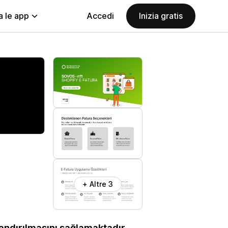
a le app
Accedi
Inizia gratis
+ Altre 3
alandırılmasını sağlamaktadır.