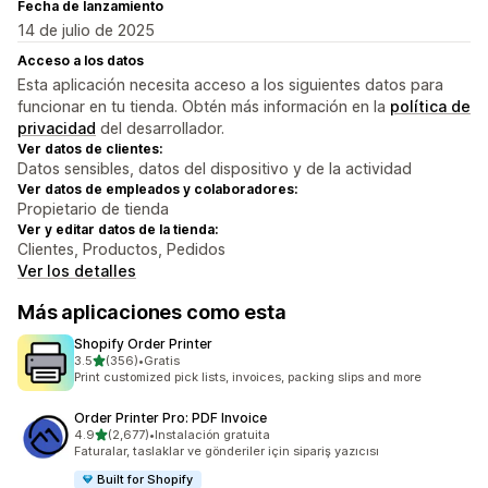
Fecha de lanzamiento
14 de julio de 2025
Acceso a los datos
Esta aplicación necesita acceso a los siguientes datos para
funcionar en tu tienda. Obtén más información en la
política de
privacidad
del desarrollador.
Ver datos de clientes:
Datos sensibles, datos del dispositivo y de la actividad
Ver datos de empleados y colaboradores:
Propietario de tienda
Ver y editar datos de la tienda:
Clientes, Productos, Pedidos
Ver los detalles
Más aplicaciones como esta
Shopify Order Printer
de 5 estrellas
3.5
(356)
•
Gratis
356 reseñas en total
Print customized pick lists, invoices, packing slips and more
Order Printer Pro: PDF Invoice
de 5 estrellas
4.9
(2,677)
•
Instalación gratuita
2677 reseñas en total
Faturalar, taslaklar ve gönderiler için sipariş yazıcısı
Built for Shopify