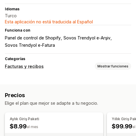
Idiomas
Turco
Esta aplicación no está traducida al Español
Funciona con
Panel de control de Shopify
Sovos Trendyol e-Arşiv
Sovos Trendyol e-Fatura
Categorías
Facturas y recibos
Mostrar funciones
Tipos de documentos
Facturas
Recibos
Documentos aduaneros
Precios
Nota de entrega
Elige el plan que mejor se adapte a tu negocio.
Personalización
Números de factura
Cálculo de impuestos
Aylık Giriş Paketi
Yıllık Giriş Pa
Códigos de barras
$8.99
$99.99
al mes
al
Gestión de archivos