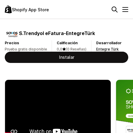
Shopify App Store
S.Trendyol eFatura‑EntegreTürk
Precios
Calificación
Desarrollador
Prueba gratis disponible
0,0
(0 Reseñas)
Entegre Türk
Instalar