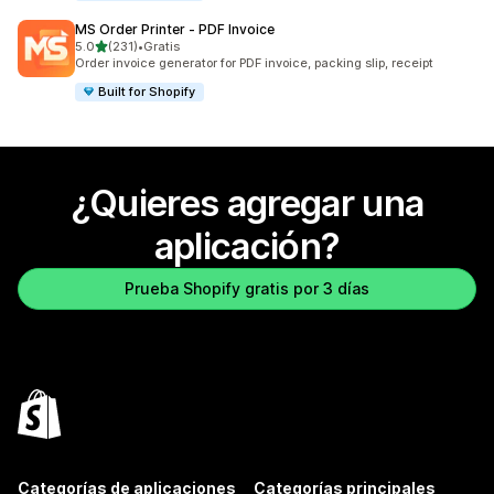
MS Order Printer ‑ PDF Invoice
de 5 estrellas
5.0
(231)
•
Gratis
231 reseñas en total
Order invoice generator for PDF invoice, packing slip, receipt
Built for Shopify
¿Quieres agregar una
aplicación?
Prueba Shopify gratis por 3 días
Categorías de aplicaciones
Categorías principales