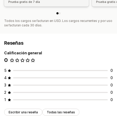
Prueba gratis de 7 día
Prueba gratis 
Generación de PDF
Impresión y exportación
Informes
Todos los cargos se facturan en USD. Los cargos recurrentes y por uso
se facturan cada 30 días.
Reseñas
Calificación general
0
5
0
4
0
3
0
2
0
1
0
Escribir una reseña
Todas las reseñas