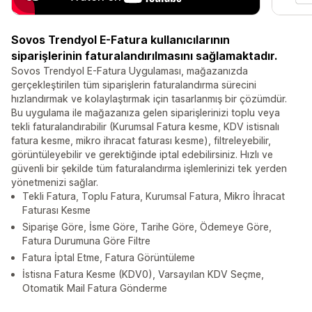
Sovos Trendyol E-Fatura kullanıcılarının
siparişlerinin faturalandırılmasını sağlamaktadır.
Sovos Trendyol E-Fatura Uygulaması, mağazanızda
gerçekleştirilen tüm siparişlerin faturalandırma sürecini
hızlandırmak ve kolaylaştırmak için tasarlanmış bir çözümdür.
Bu uygulama ile mağazanıza gelen siparişlerinizi toplu veya
tekli faturalandırabilir (Kurumsal Fatura kesme, KDV istisnalı
fatura kesme, mikro ihracat faturası kesme), filtreleyebilir,
görüntüleyebilir ve gerektiğinde iptal edebilirsiniz. Hızlı ve
güvenli bir şekilde tüm faturalandırma işlemlerinizi tek yerden
yönetmenizi sağlar.
Tekli Fatura, Toplu Fatura, Kurumsal Fatura, Mikro İhracat
Faturası Kesme
Siparişe Göre, İsme Göre, Tarihe Göre, Ödemeye Göre,
Fatura Durumuna Göre Filtre
Fatura İptal Etme, Fatura Görüntüleme
İstisna Fatura Kesme (KDV0), Varsayılan KDV Seçme,
Otomatik Mail Fatura Gönderme