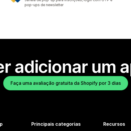
pop-ups de newsletter
r adicionar um 
Faça uma avaliação gratuita da Shopify por 3 dias
p
Principais categorias
Recursos