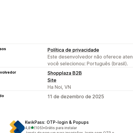
sos
Política de privacidade
Este desenvolvedor não oferece atend
você selecionou: Português (brasil).
volvedor
Shopplaza B2B
Site
Ha Noi, VN
do
11 de dezembro de 2025
KwikPass: OTP‑login & Popups
de 5 estrelas
4,8
(105)
•
Grátis para instalar
105 avaliações ao todo
Janela de pop-up para inscrições, login com OTP e