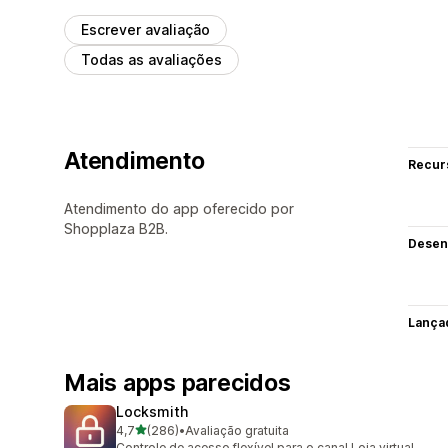
Escrever avaliação
Todas as avaliações
Atendimento
Recur
Atendimento do app oferecido por
Shopplaza B2B.
Desen
Lança
Mais apps parecidos
Locksmith
de 5 estrelas
4,7
(286)
•
Avaliação gratuita
286 avaliações ao todo
Controle de acesso flexível para o canal Loja virtual