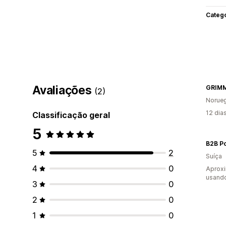
Categ
Avaliações
GRIM
(2)
Norue
12 dia
Classificação geral
5
B2B Po
5
2
Suíça
4
0
Aprox
usand
3
0
2
0
1
0