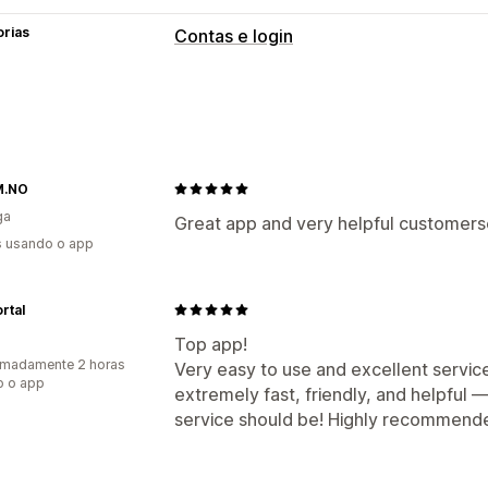
orias
Contas e login
Login do cliente
Verificação por e-mail
Gestão de conta
M.NO
Portal de contas
ga
Great app and very helpful customers
s usando o app
rtal
Top app!
imadamente 2 horas
Very easy to use and excellent servi
o o app
extremely fast, friendly, and helpful
service should be! Highly recommende