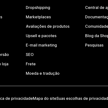
Dropshipping
Central de a
os
Marketplaces
Documentaç
Avaliações de produtos
Comunidade
Upsell e pacotes
Blog da Sho
E-mail marketing
Pesquisas
ersão
SEO
 loja
Frete
Moeda e tradução
ica de privacidade
Mapa do site
Suas escolhas de privacida