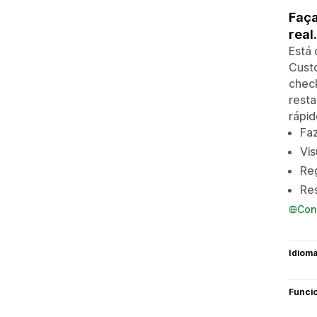
Faça
real.
Está 
Custo
check
rest
rápid
Faz
Vis
Reg
Res
Con
Idiom
Funci