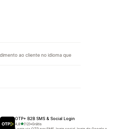
imento ao cliente no idioma que
OTP+ B2B SMS & Social Login
de 5 estrelas
4,8
(12)
•
Grátis
12 avaliações ao todo
Login via OTP por SMS, login social, login do Google e