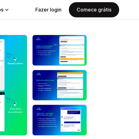
ps
Fazer login
Comece grátis