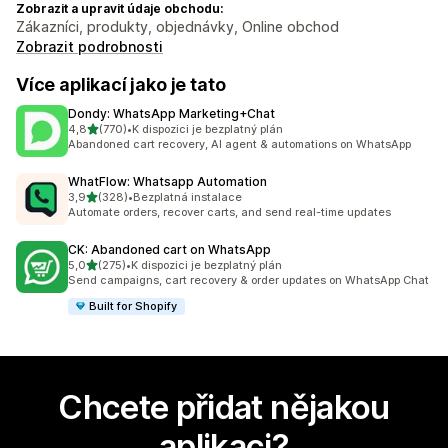
Zobrazit a upravit údaje obchodu:
Zákazníci, produkty, objednávky, Online obchod
Zobrazit podrobnosti
Více aplikací jako je tato
Dondy: WhatsApp Marketing+Chat
z 5 hvězd
4,8
(770)
•
K dispozici je bezplatný plán
Celkový počet recenzí: 770
Abandoned cart recovery, AI agent & automations on WhatsApp
WhatFlow: Whatsapp Automation
z 5 hvězd
3,9
(328)
•
Bezplatná instalace
Celkový počet recenzí: 328
Automate orders, recover carts, and send real-time updates
CK: Abandoned cart on WhatsApp
z 5 hvězd
5,0
(275)
•
K dispozici je bezplatný plán
Celkový počet recenzí: 275
Send campaigns, cart recovery & order updates on WhatsApp Chat
Built for Shopify
Chcete přidat nějakou
aplikaci?