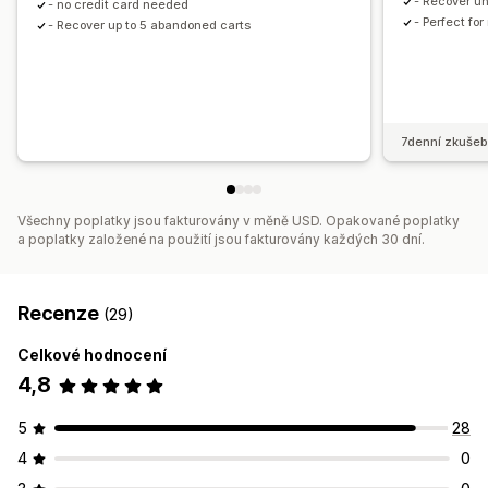
- Recover u
- no credit card needed
- Perfect fo
- Recover up to 5 abandoned carts
7denní zkušeb
Všechny poplatky jsou fakturovány v měně USD. Opakované poplatky
a poplatky založené na použití jsou fakturovány každých 30 dní.
Recenze
(29)
Celkové hodnocení
4,8
5
28
4
0