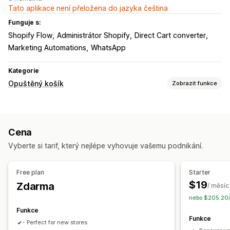
Tato aplikace není přeložena do jazyka čeština
Funguje s:
Shopify Flow
Administrátor Shopify
Direct Cart converter
Marketing Automations
WhatsApp
Kategorie
Opuštěný košík
Zobrazit funkce
Obnovení košíku
Personalizované kampaně
Košíky na více zařízeních
Cena
Časově omezené nabídky
Sledování konverzí
Vyberte si tarif, který nejlépe vyhovuje vašemu podnikání.
Automatizované postupy
Možnosti zobrazení
Free plan
Starter
Spouštěče
Šablony
Více jazyků
A/​B testování
$19
Zdarma
/ měsíc
Pravidla cílení
Sledování chování
nebo $205.20/
Funkce
Funkce
- Perfect for new stores