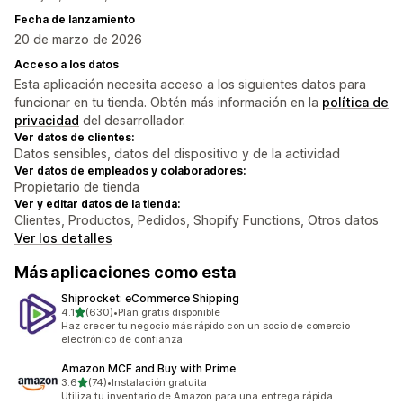
Fecha de lanzamiento
20 de marzo de 2026
Acceso a los datos
Esta aplicación necesita acceso a los siguientes datos para
funcionar en tu tienda. Obtén más información en la
política de
privacidad
del desarrollador.
Ver datos de clientes:
Datos sensibles, datos del dispositivo y de la actividad
Ver datos de empleados y colaboradores:
Propietario de tienda
Ver y editar datos de la tienda:
Clientes, Productos, Pedidos, Shopify Functions, Otros datos
Ver los detalles
Más aplicaciones como esta
Shiprocket: eCommerce Shipping
de 5 estrellas
4.1
(630)
•
Plan gratis disponible
630 reseñas en total
Haz crecer tu negocio más rápido con un socio de comercio
electrónico de confianza
Amazon MCF and Buy with Prime
de 5 estrellas
3.6
(74)
•
Instalación gratuita
74 reseñas en total
Utiliza tu inventario de Amazon para una entrega rápida.