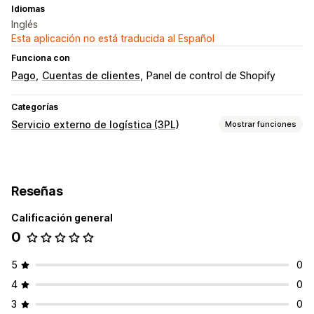
Idiomas
Inglés
Esta aplicación no está traducida al Español
Funciona con
Pago
Cuentas de clientes
Panel de control de Shopify
Categorías
Servicio externo de logística (3PL)
Mostrar funciones
Administración de pedidos
Preparación de pedidos
Embalaje personalizado
Reseñas
Nota de entrega
Calificación general
Gestión de inventario
0
Ajustes de existencias
Mapeo de SKU
5
0
4
0
3
0