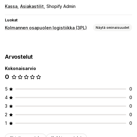
Kassa
Asiakastilit
Shopify Admin
Luokat
Kolmannen osapuolen logistiikka (3PL)
Näytä ominaisuudet
Tilausten hallinta
Jakelu
Mukautettu pakkaus
Pakkausluettelot
Arvostelut
Varastonhallinta
Kokonaisarvio
Varaston muutokset
SKU-kartoitus
0
5
0
4
0
3
0
2
0
1
0