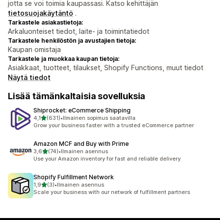
jotta se voi toimia kaupassasi. Katso kehittäjän
tietosuojakäytäntö
.
Tarkastele asiakastietoja:
Arkaluonteiset tiedot, laite- ja toimintatiedot
Tarkastele henkilöstön ja avustajien tietoja:
Kaupan omistaja
Tarkastele ja muokkaa kaupan tietoja:
Asiakkaat, tuotteet, tilaukset, Shopify Functions, muut tiedot
Näytä tiedot
Lisää tämänkaltaisia sovelluksia
Shiprocket: eCommerce Shipping
/ 5 tähteä
4,1
(631)
•
Ilmainen sopimus saatavilla
631 arvostelua yhteensä
Grow your business faster with a trusted eCommerce partner
Amazon MCF and Buy with Prime
/ 5 tähteä
3,6
(74)
•
Ilmainen asennus
74 arvostelua yhteensä
Use your Amazon inventory for fast and reliable delivery
Shopify Fulfillment Network
/ 5 tähteä
1,9
(3)
•
Ilmainen asennus
3 arvostelua yhteensä
Scale your business with our network of fulfillment partners