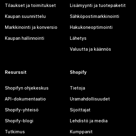
Tilaukset ja toimitukset
Lisämyynti ja tuotepaketit
Kaupan suunnittelu
Sähköpostimarkkinointi
Markkinointi ja konversio
Hakukoneoptimointi
Kaupan hallinnointi
Lähetys
Valuutta ja käännös
Resurssit
Shopify
Shopifyn ohjekeskus
Tietoja
API-dokumentaatio
Uramahdollisuudet
Shopify-yhteisö
Sijoittajat
Shopify-blogi
Lehdistö ja media
Tutkimus
Kumppanit