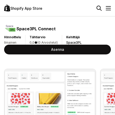
Shopify App Store
Space3PL Connect
Hinnoittelu
Tähtiarvio
Kehittäjä
Ilmainen
0,0
(0 Arvostelut)
Space3PL
Asenna