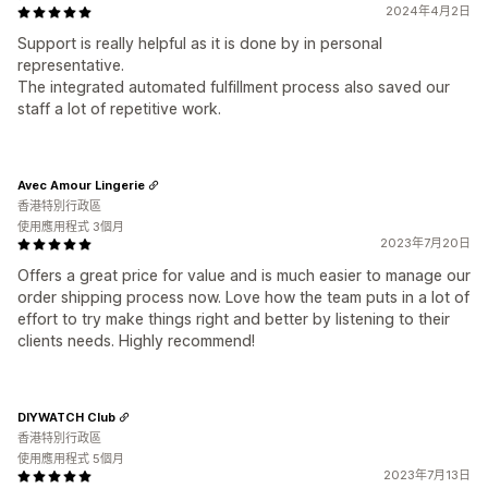
2024年4月2日
Support is really helpful as it is done by in personal
representative.
The integrated automated fulfillment process also saved our
staff a lot of repetitive work.
Avec Amour Lingerie
香港特別行政區
使用應用程式 3個月
2023年7月20日
Offers a great price for value and is much easier to manage our
order shipping process now. Love how the team puts in a lot of
effort to try make things right and better by listening to their
clients needs. Highly recommend!
DIYWATCH Club
香港特別行政區
使用應用程式 5個月
2023年7月13日