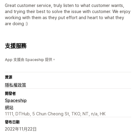
Great customer service, truly listen to what customer wants,
and trying their best to solve the issue with customer. We enjoy
working with them as they put effort and heart to what they
are doing :)
支援服務
App 支援由 Spaceship 提供。
資源
隱私權政策
開發者
Spaceship
網站
1111, DTHub, 5 Chun Cheong St, TKO, NT, n/a, HK
發布日期
2022年11月22日