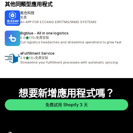
其他同類型應用程式
易仓科技
免費
An APP FOR ECCANG ERP/TMS/WMS SYSTEMS
Bigblue ‑ All in one logistics
滿分 5 顆星
5.0
(11)
•
免費安裝
共有 11 則評價
Cut logistics headaches and streamline operations to grow fast
eFulfillment Service
滿分 5 顆星
2.9
(3)
•
免費安裝
共有 3 則評價
Streamline your fulfillment processes with automatic syncing
想要新增應用程式嗎？
免費試用 Shopify 3 天