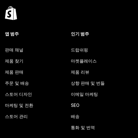
앱 범주
인기 범주
판매 채널
드랍쉬핑
제품 찾기
마켓플레이스
제품 판매
제품 리뷰
주문 및 배송
상향 판매 및 번들
스토어 디자인
이메일 마케팅
마케팅 및 전환
SEO
스토어 관리
배송
통화 및 번역