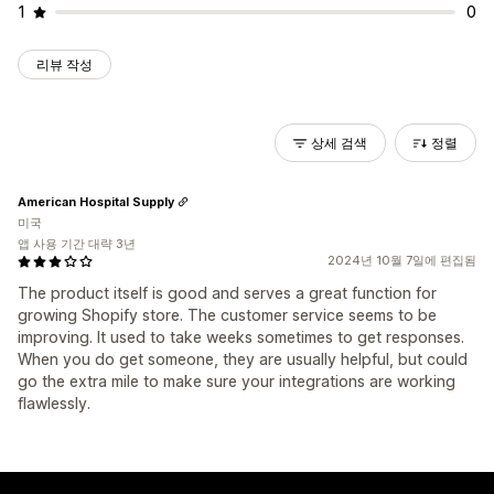
1
0
리뷰 작성
상세 검색
정렬
American Hospital Supply
미국
앱 사용 기간 대략 3년
2024년 10월 7일에 편집됨
The product itself is good and serves a great function for
growing Shopify store. The customer service seems to be
improving. It used to take weeks sometimes to get responses.
When you do get someone, they are usually helpful, but could
go the extra mile to make sure your integrations are working
flawlessly.